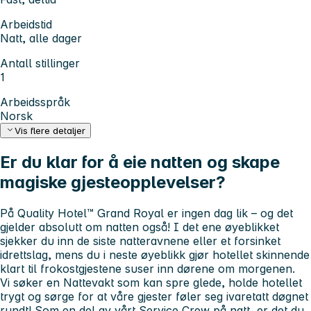
Arbeidstid
Natt, alle dager
Antall stillinger
1
Arbeidsspråk
Norsk
Vis flere detaljer
Er du klar for å eie natten og skape
magiske gjesteopplevelser?
På Quality Hotel™ Grand Royal er ingen dag lik – og det
gjelder absolutt om natten også! I det ene øyeblikket
sjekker du inn de siste natteravnene eller et forsinket
idrettslag, mens du i neste øyeblikk gjør hotellet skinnende
klart til frokostgjestene suser inn dørene om morgenen.
Vi søker en
Nattevakt
som kan spre glede, holde hotellet
trygt og sørge for at våre gjester føler seg ivaretatt døgnet
rundt! Som en del av vårt Service Crew på natt, er det du