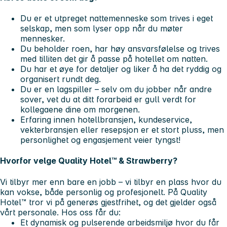
Du er et utpreget nattemenneske som trives i eget
selskap, men som lyser opp når du møter
mennesker.
Du beholder roen, har høy ansvarsfølelse og trives
med tilliten det gir å passe på hotellet om natten.
Du har et øye for detaljer og liker å ha det ryddig og
organisert rundt deg.
Du er en lagspiller – selv om du jobber når andre
sover, vet du at ditt forarbeid er gull verdt for
kollegaene dine om morgenen.
Erfaring innen hotellbransjen, kundeservice,
vekterbransjen eller resepsjon er et stort pluss, men
personlighet og engasjement veier tyngst!
Hvorfor velge Quality Hotel™ & Strawberry?
Vi tilbyr mer enn bare en jobb – vi tilbyr en plass hvor du
kan vokse, både personlig og profesjonelt. På Quality
Hotel™ tror vi på generøs gjestfrihet, og det gjelder også
vårt personale. Hos oss får du:
Et dynamisk og pulserende arbeidsmiljø hvor du får