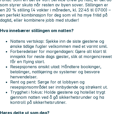
som styrer skuta når resten av byen sover. Stillingen er
en
20
% stilling (4 vakter i måneden, kl. 22:45 til 07:00)
–
en perfekt kombinasjon for deg som vil ha mye fritid på
dagtid, eller kombinere jobb med studier!
Hva innebærer stillingen om natten?
Nattens vertskap:
Sjekke inn de siste gjestene og
ønske tidlige fugler velkommen med et varmt smil.
Forberedelser for morgendagen:
Gjøre alt klart til
innsjekk for neste dags gjester, slik at morgencrewet
får en flying start.
Resepsjonens ansikt utad:
Håndtere bookinger,
betalinger, nattkjøring av systemer og besvare
henvendelser.
Rent og pent:
Sørge for at lobbyen og
resepsjonsområdet ser innbydende og strøkent ut.
Trygghet i fokus:
Holde gjestene og hotellet trygt
gjennom natten ved å gå sikkerhetsrunder og ha
kontroll på sikkerhetsrutiner.
Høres dette ut som deg?