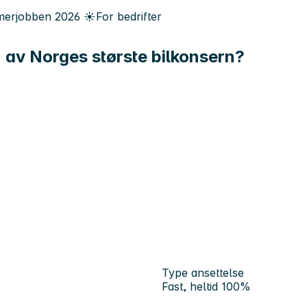
erjobben
2026
☀️
For bedrifter
en av Norges største bilkonsern?
Type ansettelse
Fast, heltid 100%