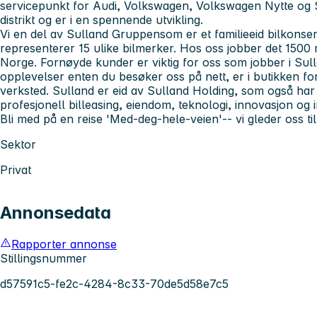
servicepunkt for Audi, Volkswagen, Volkswagen Nytte og S
distrikt og er i en spennende utvikling.
Vi en del av
Sulland Gruppen
som er et familieeid bilkons
representerer 15 ulike bilmerker. Hos oss jobber det 1500 
Norge. Fornøyde kunder er viktig for oss som jobber i Sul
opplevelser enten du besøker oss på nett, er i butikken for
verksted. Sulland er eid av Sulland Holding, som også har
profesjonell billeasing, eiendom, teknologi, innovasjon og 
Bli med på en reise
'Med-deg-hele-veien'
-- vi gleder oss ti
Sektor
Privat
Annonsedata
Rapporter annonse
Stillingsnummer
d57591c5-fe2c-4284-8c33-70de5d58e7c5