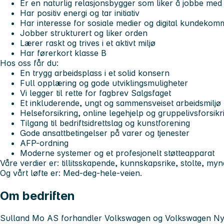
Er en naturlig relasjonsbygger som liker å jobbe me
Har positiv energi og tar initiativ
Har interesse for sosiale medier og digital kundekom
Jobber strukturert og liker orden
Lærer raskt og trives i et aktivt miljø
Har førerkort klasse B
Hos oss får du:
En trygg arbeidsplass i et solid konsern
Full opplæring og gode utviklingsmuligheter
Vi legger til rette for fagbrev Salgsfaget
Et inkluderende, ungt og sammensveiset arbeidsmiljø
Helseforsikring, online legehjelp og gruppelivsforsikr
Tilgang til bedriftsidrettslag og kunstforening
Gode ansattbetingelser på varer og tjenester
AFP-ordning
Moderne systemer og et profesjonelt støtteapparat
Våre verdier er:
tillitsskapende, kunnskapsrike, stolte, my
Og vårt løfte er:
Med-deg-hele-veien
.
Om bedriften
Sulland Mo AS
forhandler
Volkswagen og Volkswagen Ny