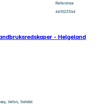
Referanse
461023346
 landbruksredskaper - Helgeland
øy, Vefsn, Saltdal