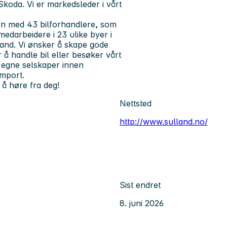
koda. Vi er markedsleder i vårt
ern med 43 bilforhandlere, som
medarbeidere i 23 ulike byer i
land. Vi ønsker å skape gode
 å handle bil eller besøker vårt
 egne selskaper innen
import.
l å høre fra deg!
Nettsted
http://www.sulland.no/
Sist endret
8. juni 2026