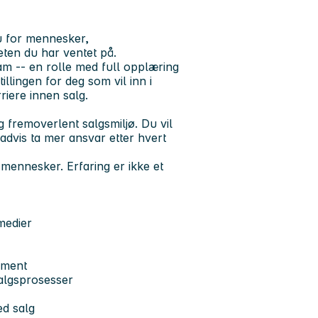
du for mennesker,
ten du har ventet på.
am -- en rolle med
full opplæring
tillingen for deg som vil inn i
riere innen salg.
 fremoverlent salgsmiljø. Du vil
radvis ta mer ansvar etter hvert
e mennesker. Erfaring er ikke et
medier
ement
salgsprosesser
ed salg