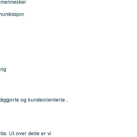
d mennesker
munikasjon
ing
ndiggjorte og kundeorienterte
.
tte
. Ut over dette er vi