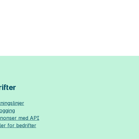
ifter
ningslinjer
logging
nnonser med API
ler for bedrifter