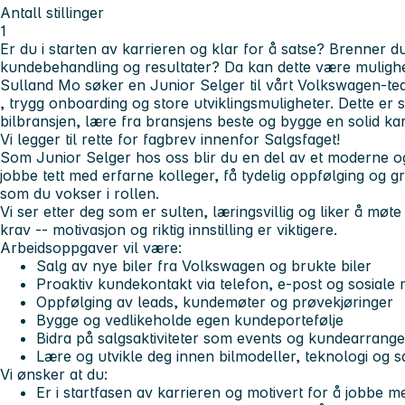
Antall stillinger
1
Er du i starten av karrieren og klar for å satse? Brenner 
kundebehandling og resultater? Da kan dette være mulighe
Sulland Mo søker en
Junior Selger
til vårt Volkswagen-te
, trygg onboarding og
store utviklingsmuligheter
. Dette er s
bilbransjen, lære fra bransjens beste og bygge en solid kar
Vi legger til rette for fagbrev innenfor Salgsfaget!
Som Junior Selger hos oss blir du en del av et moderne og
jobbe tett med erfarne kolleger, få tydelig oppfølging og g
som du vokser i rollen.
Vi ser etter deg som er sulten, læringsvillig og liker å møt
krav -- motivasjon og riktig innstilling er viktigere.
Arbeidsoppgaver vil være:
Salg av nye biler fra Volkswagen og brukte biler
Proaktiv kundekontakt via telefon, e‑post og sosiale 
Oppfølging av leads, kundemøter og prøvekjøringer
Bygge og vedlikeholde egen kundeportefølje
Bidra på salgsaktiviteter som events og kundearrang
Lære og utvikle deg innen bilmodeller, teknologi og 
Vi ønsker at du:
Er i startfasen av karrieren og motivert for å jobbe m