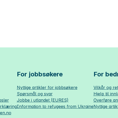
For jobbsøkere
For bedr
Nyttige artikler for jobbsøkere
Vilkår og ret
Spørsmål og svar
Hjelp til inn
sler
Jobbe i utlandet (EURES)
Overføre a
erklæring
Information to refugees from Ukraine
Nyttige artik
sen.no