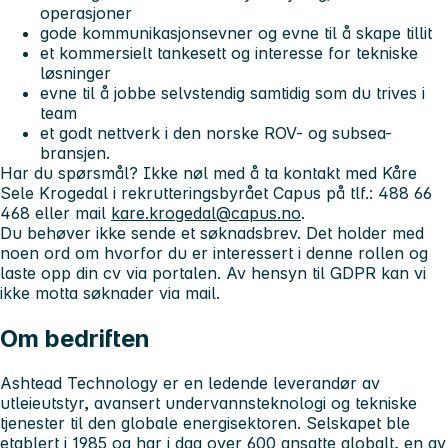
operasjoner
gode kommunikasjonsevner og evne til å skape tillit
et kommersielt tankesett og interesse for tekniske
løsninger
evne til å jobbe selvstendig samtidig som du trives i
team
et godt nettverk i den norske ROV- og subsea-
bransjen.
Har du spørsmål? Ikke nøl med å ta kontakt med Kåre
Sele Krogedal i rekrutteringsbyrået Capus på tlf.: 488 66
468 eller mail
kare.krogedal@capus.no
.
Du behøver ikke sende et søknadsbrev. Det holder med
noen ord om hvorfor du er interessert i denne rollen og
laste opp din cv via portalen. Av hensyn til GDPR kan vi
ikke motta søknader via mail.
Om bedriften
Ashtead Technology er en ledende leverandør av
utleieutstyr, avansert undervannsteknologi og tekniske
tjenester til den globale energisektoren. Selskapet ble
etablert i 1985 og har i dag over 600 ansatte globalt, en av