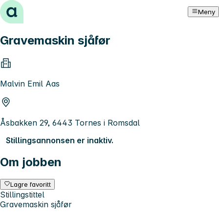
Hopp til innhold
Meny
Gravemaskin sjåfør
Malvin Emil Aas
Åsbakken 29, 6443 Tornes i Romsdal
Stillingsannonsen er inaktiv.
Om jobben
Lagre favoritt
Stillingstittel
Gravemaskin sjåfør