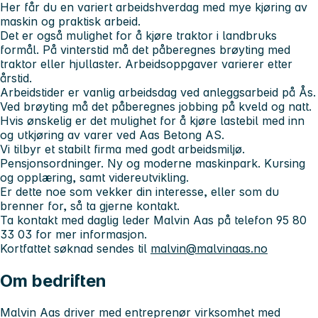
Her får du en variert arbeidshverdag med mye kjøring av
maskin og praktisk arbeid.
Det er også mulighet for å kjøre traktor i landbruks
formål. På vinterstid må det påberegnes brøyting med
traktor eller hjullaster. Arbeidsoppgaver varierer etter
årstid.
Arbeidstider er vanlig arbeidsdag ved anleggsarbeid på Ås.
Ved brøyting må det påberegnes jobbing på kveld og natt.
Hvis ønskelig er det mulighet for å kjøre lastebil med inn
og utkjøring av varer ved Aas Betong AS.
Vi tilbyr et stabilt firma med godt arbeidsmiljø.
Pensjonsordninger. Ny og moderne maskinpark. Kursing
og opplæring, samt videreutvikling.
Er dette noe som vekker din interesse, eller som du
brenner for, så ta gjerne kontakt.
Ta kontakt med daglig leder Malvin Aas på telefon 95 80
33 03 for mer informasjon.
Kortfattet søknad sendes til
malvin@malvinaas.no
Om bedriften
Malvin Aas driver med entreprenør virksomhet med