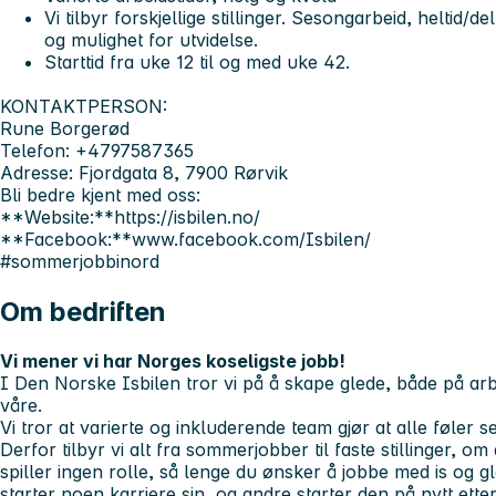
Vi tilbyr forskjellige stillinger. Sesongarbeid, heltid/
og mulighet for utvidelse.
Starttid fra uke 12 til og med uke 42.
KONTAKTPERSON:
Rune Borgerød
Telefon: +4797587365
Adresse: Fjordgata 8, 7900 Rørvik
Bli bedre kjent med oss:
**Website:**https://isbilen.no/
**Facebook:**www.facebook.com/Isbilen/
#sommerjobbinord
Om bedriften
Vi mener vi har Norges koseligste jobb!
I Den Norske Isbilen tror vi på å skape glede, både på a
våre.
Vi tror at varierte og inkluderende team gjør at alle føler
Derfor tilbyr vi alt fra sommerjobber til faste stillinger, o
spiller ingen rolle, så lenge du ønsker å jobbe med is og gl
starter noen karriere sin, og andre starter den på nytt etter