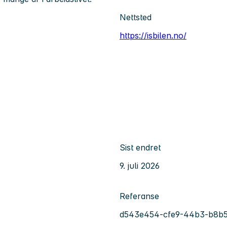
Nettsted
https://isbilen.no/
Sist endret
9. juli 2026
Referanse
d543e454-cfe9-44b3-b8b5