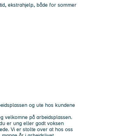
deltid, ekstrahjelp, både for sommer
rbeidsplassen og ute hos kundene
 seg velkomne på arbeidsplassen.
m du er ung eller godt voksen
ede. Vi er stolte over at hos oss
 mange år i arbeidslivet.