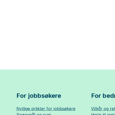
For jobbsøkere
For bedr
Nyttige artikler for jobbsøkere
Vilkår og ret
Spørsmål og svar
Hjelp til inn