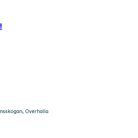
!
msskogan, Overhalla