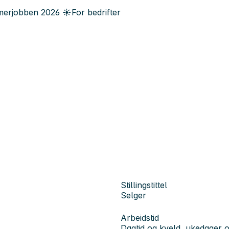
erjobben
2026
☀️
For bedrifter
Stillingstittel
Selger
Arbeidstid
Dagtid og kveld, ukedager 