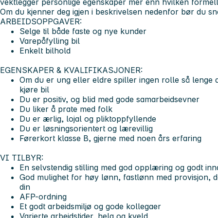
vektlegger personlige egenskaper mer enn hvilken formell
Om du kjenner deg igjen i beskrivelsen nedenfor bør du sn
ARBEIDSOPPGAVER:
Selge til både faste og nye kunder
Varepåfylling bil
Enkelt bilhold
EGENSKAPER & KVALIFIKASJONER:
Om du er ung eller eldre spiller ingen rolle så lenge
kjøre bil
Du er positiv, og blid med gode samarbeidsevner
Du liker å prate med folk
Du er ærlig, lojal og pliktoppfyllende
Du er løsningsorientert og lærevillig
Førerkort klasse B, gjerne med noen års erfaring
VI TILBYR:
En selvstendig stilling med god opplæring og godt in
God mulighet for høy lønn, fastlønn med provisjon, d
din
AFP-ordning
Et godt arbeidsmiljø og gode kollegaer
Varierte arbeidstider, helg og kveld