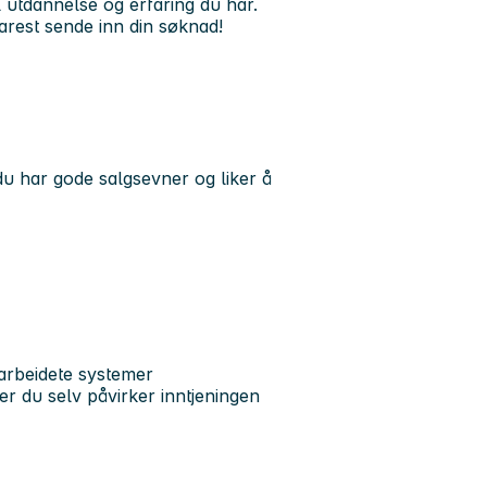
 utdannelse og erfaring du har.
arest sende inn din søknad!
 du har gode salgsevner og liker å
narbeidete systemer
er du selv påvirker inntjeningen