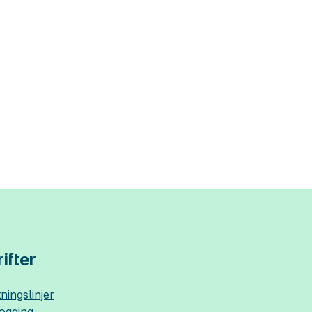
ifter
ningslinjer
logging