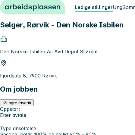
Hopp til innhold
Ledige stillinger
Ung
Somm
Selger, Rørvik - Den Norske Isbilen
Den Norske Isbilen As Avd Depot Stjørdal
Fjordgata 8, 7900 Rørvik
Om jobben
Lagre favoritt
Oppstart
Etter avtale
Type ansettelse
Sesong, heltid 100% og deltid 40% - 80%