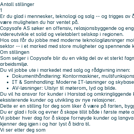
Antall stillinger
1
Er du glad i mennesker, teknologi og salg -- og trigges av 
være muligheten du har ventet på.
Copysafe AS søker en offensiv, relasjonsbyggende og enga
videreutvikle et solid og veletablert selskap i regionen.
Hos oss får du jobbe med moderne teknologiløsninger mot 
sektor -- i et marked med store muligheter og spennende 
Om stillingen
Som selger i Copysafe blir du en viktig del av et sterkt fag
arbeidsmiljø.
Du vil jobbe ute i markedet med salg og rådgivning innen:
Dokumenthåndtering: Kontormaskiner, multifunksjons- 
IT & Samhandling: Moderne IT-løsninger og skybasert
AV-løsninger: Utstyr til møterom, lyd og bilde.
Du vil ha ansvar for kunder i Harstad og omkringliggend
eksisterende kunder og utvikling av nye relasjoner.
Dette er en stilling for deg som liker å være på farten, by
Du er glad i folk og evner å skape tillit både i første møte o
Vi jobber hver dag for å skape fornøyde kunder og langva
kjenner deg igjen i og har lyst å bidra til.
Vi ser etter deg som