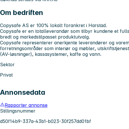
Om bedriften
Copysafe AS er 100% lokalt forankret i Harstad.
Copysafe er en totalleverandør som tilbyr kundene et full
bredt og markedstilpasset produktutvalg.
Copysafe representerer anerkjente leverandører og varem
forretningsområder som interiør og møbler, utskriftstjenest
(AV-løsninger), kassasystemer, kaffe og vann.
Sektor
Privat
Annonsedata
Rapporter annonse
Stillingsnummer
d50f14b9-337a-43b1-b023-30f257dd01bf