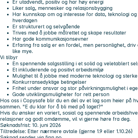
Er utadvendt, positiv og har høy energi
Liker salg, mennesker og relasjonsbygging
Har kunnskap om og interesse for data, teknologi og
hverdagen
Er strukturert og selvgående
Trives med å jobbe målrettet og skape resultater
Har gode kommunikasjonsevner
Erfaring fra salg er en fordel, men personlighet, driv o
like mye.
Vi tilbyr
En spennende salgsstilling i et solid og veletablert se
Et inkluderende og positivt arbeidsmiljø
Mulighet til å jobbe med moderne teknologi og sterk
Konkurransedyktige betingelser
Frihet under ansvar og stor påvirkningsmulighet i eg
Gode utviklingsmuligheter for rett person
Hos oss i Copysafe blir du en del av et lag som heier på 
sammen.
"E du klar for å bli med på laget?"
Hvis du ønsker en variert, sosial og spennende arbeidshve
relasjoner og godt omdømme, vil vi gjerne høre fra deg.
Søknadsfrist: 10. juni 2026
Tiltredelse: Etter nærmere avtale (gjerne 1.9 eller 1.10.26)
Søknad sendes via finn.no