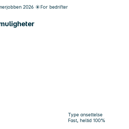
erjobben
2026
☀️
For bedrifter
 muligheter
Type ansettelse
Fast, heltid 100%