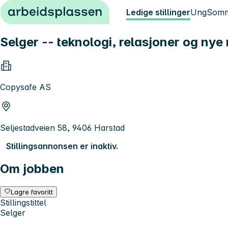
Hopp til innhold
Ledige stillinger
Ung
Somm
Selger -- teknologi, relasjoner og nye
Copysafe AS
Seljestadveien 58, 9406 Harstad
Stillingsannonsen er inaktiv.
Om jobben
Lagre favoritt
Stillingstittel
Selger