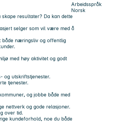
Arbeidsspråk
Norsk
å skape resultater?
Da kan dette
sjert selger som vil være med å
både næringsliv og offentlig
kunder.
miljø med høy aktivitet og godt
og utskriftstjenester.
e tjenester.
e kommuner, og jobbe både med
gge nettverk og gode relasjoner.
g over tid.
rige kundeforhold, noe du både