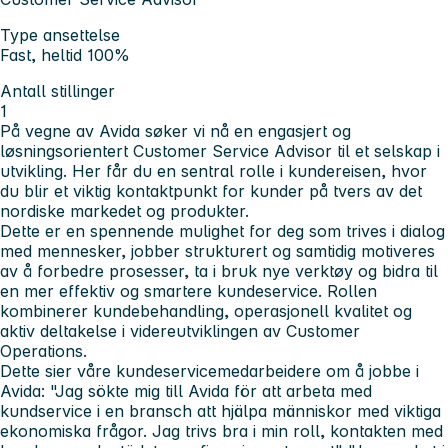
Type ansettelse
Fast, heltid 100%
Antall stillinger
1
På vegne av Avida søker vi nå en engasjert og
løsningsorientert Customer Service Advisor til et selskap i
utvikling. Her får du en sentral rolle i kundereisen, hvor
du blir et viktig kontaktpunkt for kunder på tvers av det
nordiske markedet og produkter.
Dette er en spennende mulighet for deg som trives i dialog
med mennesker, jobber strukturert og samtidig motiveres
av å forbedre prosesser, ta i bruk nye verktøy og bidra til
en mer effektiv og smartere kundeservice. Rollen
kombinerer kundebehandling, operasjonell kvalitet og
aktiv deltakelse i videreutviklingen av Customer
Operations.
Dette sier våre kundeservicemedarbeidere om å jobbe i
Avida:
"Jag sökte mig till Avida för att arbeta med
kundservice i en bransch att hjälpa människor med viktiga
ekonomiska frågor. Jag trivs bra i min roll, kontakten med