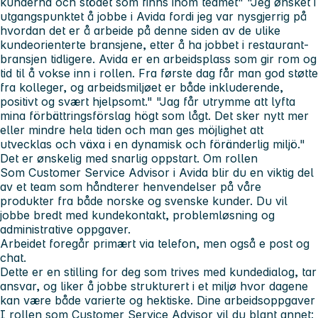
kunderna och stödet som finns inom teamet"
"Jeg ønsket i
utgangspunktet å jobbe i Avida fordi jeg var nysgjerrig på
hvordan det er å arbeide på denne siden av de ulike
kundeorienterte bransjene, etter å ha jobbet i restaurant-
bransjen tidligere. Avida er en arbeidsplass som gir rom og
tid til å vokse inn i rollen. Fra første dag får man god støtte
fra kolleger, og arbeidsmiljøet er både inkluderende,
positivt og svært hjelpsomt."
"Jag får utrymme att lyfta
mina förbättringsförslag högt som lågt. Det sker nytt mer
eller mindre hela tiden och man ges möjlighet att
utvecklas och växa i en dynamisk och föränderlig miljö."
Det er ønskelig med snarlig oppstart.
Om rollen
Som Customer Service Advisor i Avida blir du en viktig del
av et team som håndterer henvendelser på våre
produkter fra både norske og svenske kunder. Du vil
jobbe bredt med kundekontakt, problemløsning og
administrative oppgaver.
Arbeidet foregår primært via telefon, men også e post og
chat.
Dette er en stilling for deg som trives med kundedialog, tar
ansvar, og liker å jobbe strukturert i et miljø hvor dagene
kan være både varierte og hektiske.
Dine arbeidsoppgaver
I rollen som Customer Service Advisor vil du blant annet: