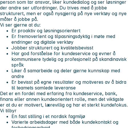
person som tar ansvar, liker kundedialog og ser løsninger
der andre ser utfordringer. Du trives med å jobbe
strukturert, men er også nysgjerrig på nye verktøy og nye
måter å jobbe på.
Vi ser gjerne at du:
Er proaktiv og løsningsorientert
Er fremoverlent og tilpasningsdyktig i møte med
endringer og digitale verktøy
Jobber strukturert og kvalitetsbevisst
Har god forståelse for kundeservice og evner å
kommunisere tydelig og profesjonelt på skandinavisk
språk
Liker å samarbeide og deler gjerne kunnskap med
andre
Er bevisst på egne resultater og motiveres av å bidra
til teamets samlede leveranse
Det er en fordel med erfaring fra kundeservice, bank,
finans eller annen kundeorientert rolle, men det viktigste
er at du er motivert, lærevillig og har et sterkt kundefokus.
Vi tilbyr
En fast stilling i et nordisk fagmiljø
Varierte arbeidsdager med både kundekontakt og
forbedringsarbeid