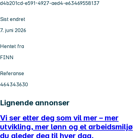
d4b201cd-e591-4927-aed4-e63469558137
Sist endret
7. juni 2026
Hentet fra
FINN
Referanse
464343630
Lignende annonser
Vi ser etter deg som vil mer – mer
utvikling, mer lønn og et arbeidsmiljø
du gleder deg til hver dag.