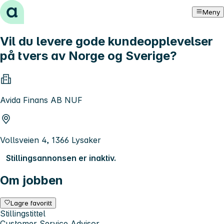
Hopp til innhold
Meny
Vil du levere gode kundeopplevelser
på tvers av Norge og Sverige?
Avida Finans AB NUF
Vollsveien 4, 1366 Lysaker
Stillingsannonsen er inaktiv.
Om jobben
Lagre favoritt
Stillingstittel
Customer Service Advisor