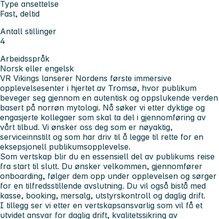
Type ansettelse
Fast, deltid
Antall stillinger
4
Arbeidsspråk
Norsk eller engelsk
VR Vikings lanserer Nordens første immersive
opplevelsesenter i hjertet av Tromsø, hvor publikum
beveger seg gjennom en autentisk og oppslukende verden
basert på norrøn mytologi. Nå søker vi etter dyktige og
engasjerte kollegaer som skal ta del i gjennomføring av
vårt tilbud. Vi ønsker oss deg som er nøyaktig,
serviceinnstilt og som har driv til å legge til rette for en
eksepsjonell publikumsopplevelse.
Som vertskap blir du en essensiell del av publikums reise
fra start til slutt. Du ønsker velkommen, gjennomfører
onboarding, følger dem opp under opplevelsen og sørger
for en tilfredsstillende avslutning. Du vil også bistå med
kasse, booking, mersalg, utstyrskontroll og daglig drift.
I tillegg ser vi etter en vertskapsansvarlig som vil få et
utvidet ansvar for daglig drift, kvalitetssikring av