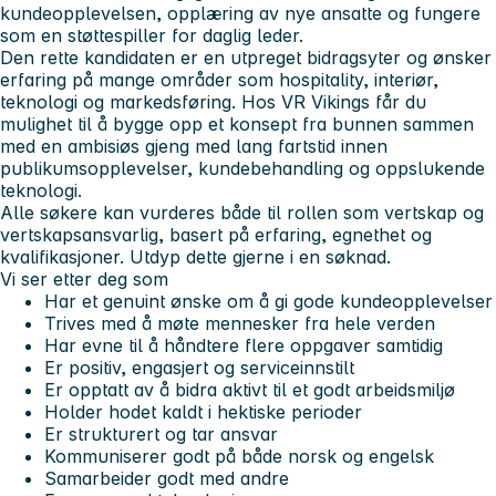
kundeopplevelsen, opplæring av nye ansatte og fungere
som en støttespiller for daglig leder.
Den rette kandidaten er en utpreget bidragsyter og ønsker
erfaring på mange områder som hospitality, interiør,
teknologi og markedsføring. Hos VR Vikings får du
mulighet til å bygge opp et konsept fra bunnen sammen
med en ambisiøs gjeng med lang fartstid innen
publikumsopplevelser, kundebehandling og oppslukende
teknologi.
Alle søkere kan vurderes både til rollen som
vertskap
og
vertskapsansvarlig
, basert på erfaring, egnethet og
kvalifikasjoner. Utdyp dette gjerne i en søknad.
Vi ser etter deg som
Har et genuint ønske om å gi gode kundeopplevelser
Trives med å møte mennesker fra hele verden
Har evne til å håndtere flere oppgaver samtidig
Er positiv, engasjert og serviceinnstilt
Er opptatt av å bidra aktivt til et godt arbeidsmiljø
Holder hodet kaldt i hektiske perioder
Er strukturert og tar ansvar
Kommuniserer godt på både norsk og engelsk
Samarbeider godt med andre