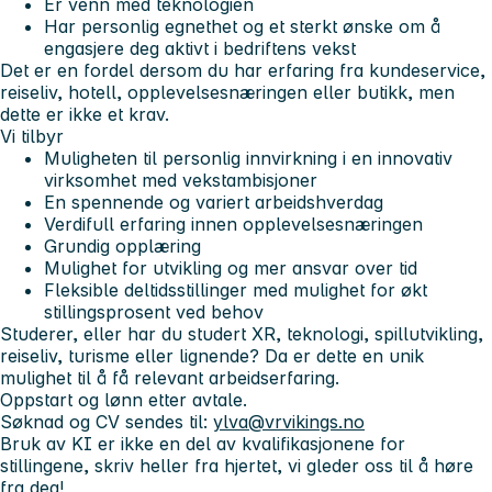
Er venn med teknologien
Har personlig egnethet og et sterkt ønske om å
engasjere deg aktivt i bedriftens vekst
Det er en fordel dersom du har erfaring fra kundeservice,
reiseliv, hotell, opplevelsesnæringen eller butikk, men
dette er ikke et krav.
Vi tilbyr
Muligheten til personlig innvirkning i en innovativ
virksomhet med vekstambisjoner
En spennende og variert arbeidshverdag
Verdifull erfaring innen opplevelsesnæringen
Grundig opplæring
Mulighet for utvikling og mer ansvar over tid
Fleksible deltidsstillinger med mulighet for økt
stillingsprosent ved behov
Studerer, eller har du studert XR, teknologi, spillutvikling,
reiseliv, turisme eller lignende? Da er dette en unik
mulighet til å få relevant arbeidserfaring.
Oppstart og lønn etter avtale.
Søknad og CV sendes til:
ylva@vrvikings.no
Bruk av KI er ikke en del av kvalifikasjonene for
stillingene, skriv heller fra hjertet, vi gleder oss til å høre
fra deg!