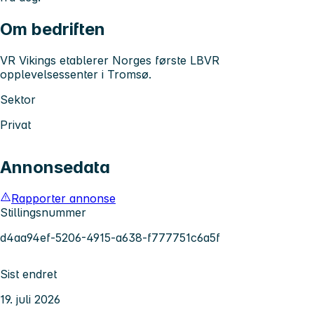
Om bedriften
VR Vikings etablerer Norges første LBVR
opplevelsessenter i Tromsø.
Sektor
Privat
Annonsedata
Rapporter annonse
Stillingsnummer
d4aa94ef-5206-4915-a638-f777751c6a5f
Sist endret
19. juli 2026