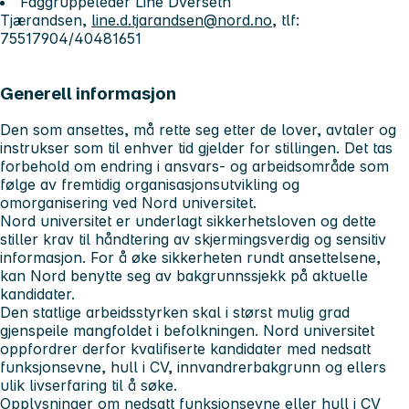
Faggruppeleder Line Dverseth
Tjærandsen,
line.d.tjarandsen@nord.no,
tlf:
75517904/40481651
Generell informasjon
Den som ansettes, må rette seg etter de lover, avtaler og
instrukser som til enhver tid gjelder for stillingen. Det tas
forbehold om endring i ansvars- og arbeidsområde som
følge av fremtidig organisasjonsutvikling og
omorganisering ved Nord universitet.
Nord universitet er underlagt sikkerhetsloven og dette
stiller krav til håndtering av skjermingsverdig og sensitiv
informasjon. For å øke sikkerheten rundt ansettelsene,
kan Nord benytte seg av bakgrunnssjekk på aktuelle
kandidater.
Den statlige arbeidsstyrken skal i størst mulig grad
gjenspeile mangfoldet i befolkningen. Nord universitet
oppfordrer derfor kvalifiserte kandidater med nedsatt
funksjonsevne, hull i CV, innvandrerbakgrunn og ellers
ulik livserfaring til å søke.
Opplysninger om nedsatt funksjonsevne eller hull i CV