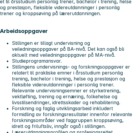
et til årsstudium personlig trener, bachelor i trening, helse
og prestasjon, fleksible videreutdanninger i personlig
trener og kroppsøving på lærerutdanningen.
Arbeidsoppgaver
Stillingen er tillagt undervisning og
veiledningsoppgaver på BA-nivå. Det kan også bli
aktuelt med veiledningsoppgaver på MA-nivå.
Studieprogramansvar.
Stillingens undervisnings- og forskningsoppgaver er
relatert til praktiske emner i årsstudium personlig
trening, bachelor i trening, helse og prestasjon og
fleksible videreutdanninger i personlig trener.
Relevante undervisningsemner er styrketrening,
vektløfting, trening og ernæring, folkehelse og
livsstilsendringer, idrettsskader og rehabilitering.
Forskning og faglig utviklingsarbeid inkludert
formidling av forskningsresultater innenfor relevante
forskningsområder ved faggruppen kroppsøving,
idrett og friluftsliv, inngår også i stillingen.
Lærerutdanningsprofilen og profesjonsrettet