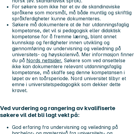
norsk (ev. skandinavisk språk).
For søkere som ikke har et av de skandinaviske
språkene som morsmål, må både muntlig og skriftlig
språkferdigheter kunne dokumenteres.
Søkere må dokumentere at de har utdanningsfaglig
kompetanse, det vil si pedagogisk eller didaktisk
kompetanse for å fremme læring, blant annet
kunnskap og ferdigheter innen utvikling og
gjennomføring av undervisning og veiledning på
universitets- og høyskolenivå. Mer informasjon finner
du på
Nords nettsider.
Søkere som ved ansettelse
ikke kan dokumentere relevant utdanningsfaglig
kompetanse, må skaffe seg denne kompetansen i
løpet av en toårsperiode. Nord universitet tilbyr et
emne i universitetspedagogikk som dekker dette
kravet.
Ved vurdering og rangering av kvalifiserte
søkere vil det bli lagt vekt på:
God erfaring fra undervisning og veiledning på
bachelor- og masternivå fra universitets- og