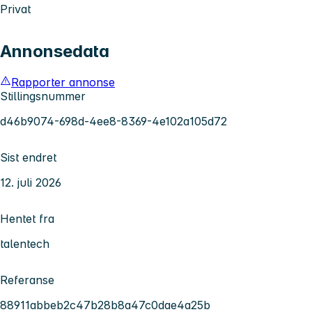
Privat
Annonsedata
Rapporter annonse
Stillingsnummer
d46b9074-698d-4ee8-8369-4e102a105d72
Sist endret
12. juli 2026
Hentet fra
talentech
Referanse
88911abbeb2c47b28b8a47c0dae4a25b