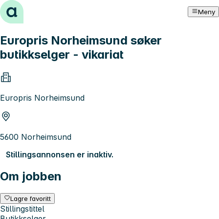
Hopp til innhold
Meny
Europris Norheimsund søker
butikkselger - vikariat
Europris Norheimsund
5600 Norheimsund
Stillingsannonsen er inaktiv.
Om jobben
Lagre favoritt
Stillingstittel
Butikkselger