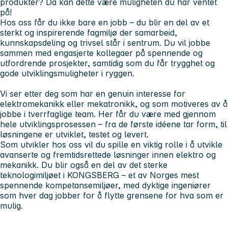
produkter? Da kan dette være muligheten du har ventet
på!
Hos oss får du ikke bare en jobb – du blir en del av et
sterkt og inspirerende fagmiljø der samarbeid,
kunnskapsdeling og trivsel står i sentrum. Du vil jobbe
sammen med engasjerte kollegaer på spennende og
utfordrende prosjekter, samtidig som du får trygghet og
gode utviklingsmuligheter i ryggen.
Vi ser etter deg som har en genuin interesse for
elektromekanikk eller mekatronikk, og som motiveres av å
jobbe i tverrfaglige team. Her får du være med gjennom
hele utviklingsprosessen – fra de første idéene tar form, til
løsningene er utviklet, testet og levert.
Som utvikler hos oss vil du spille en viktig rolle i å utvikle
avanserte og fremtidsrettede løsninger innen elektro og
mekanikk. Du blir også en del av det sterke
teknologimiljøet i KONGSBERG – et av Norges mest
spennende kompetansemiljøer, med dyktige ingeniører
som hver dag jobber for å flytte grensene for hva som er
mulig.