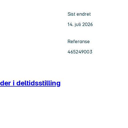
Sist endret
14. juli 2026
Referanse
465249003
 i deltidsstilling