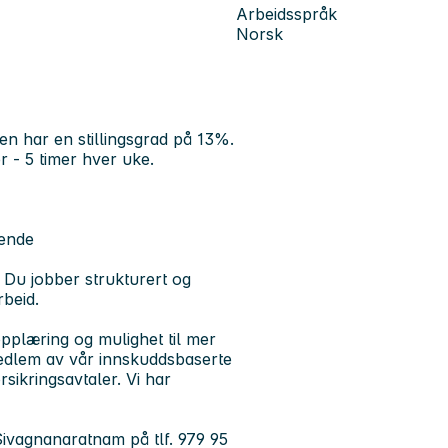
Arbeidsspråk
Norsk
gen har en stillingsgrad på 13%.
 - 5 timer hver uke.
dende
v. Du jobber strukturert og
rbeid.
opplæring og mulighet til mer
edlem av vår innskuddsbaserte
sikringsavtaler. Vi har
Sivagnanaratnam på tlf. 979 95