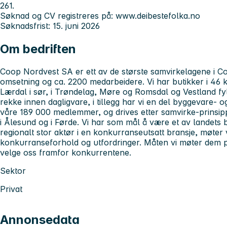
261.
Søknad og CV registreres på: www.deibestefolka.no
Søknadsfrist: 15. juni 2026
Om bedriften
Coop Nordvest SA er ett av de største samvirkelagene i Coo
omsetning og ca. 2200 medarbeidere. Vi har butikker i 46 k
Lærdal i sør, i Trøndelag, Møre og Romsdal og Vestland fyl
rekke innen dagligvare, i tillegg har vi en del byggevare- o
våre 189 000 medlemmer, og drives etter samvirke-prinsip
i Ålesund og i Førde. Vi har som mål å være et av landets
regionalt stor aktør i en konkurranseutsatt bransje, møter 
konkurranseforhold og utfordringer. Måten vi møter dem p
velge oss framfor konkurrentene.
Sektor
Privat
Annonsedata