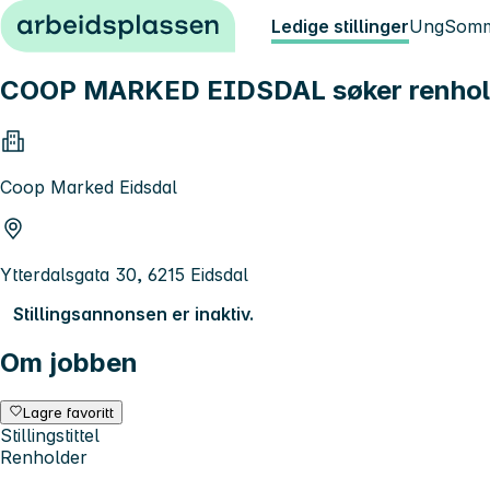
Hopp til innhold
Ledige stillinger
Ung
Somm
COOP MARKED EIDSDAL søker renholder
Coop Marked Eidsdal
Ytterdalsgata 30, 6215 Eidsdal
Stillingsannonsen er inaktiv.
Om jobben
Lagre favoritt
Stillingstittel
Renholder