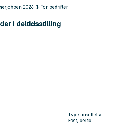
erjobben
2026
☀️
For bedrifter
 i deltidsstilling
Type ansettelse
Fast, deltid