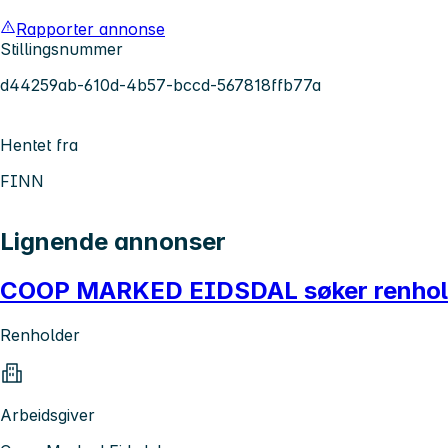
Rapporter annonse
Stillingsnummer
d44259ab-610d-4b57-bccd-567818ffb77a
Hentet fra
FINN
Lignende annonser
COOP MARKED EIDSDAL søker renholder
Renholder
Arbeidsgiver