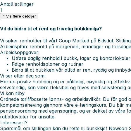
Antall stillinger
1
Vis flere detaljer
Vil du bidra til et rent og trivelig butikkmiljø?
Vi søker renholder til vårt Coop Marked på Eidsdal. Stillin
Arbeidsplan: renhold på morgenen, mandager og torsdager
Arbeidsoppgaver:
Utføre daglig renhold i butikk, lager og kontorlokaler
Følge renholdsplaner og rutiner
Bidra til at butikken vår alltid er ren, ryddig og innby
Vi ser etter deg som:
Har en positiv holdning og er pålitelig, nøyaktig og effekti
selvstendig, kan være fleksibel og trives med selvstendig a
Vi kan tilby
Ordnede tariffbaserte lønns- og arbeidsvilkår. Du får god 
kompetanseheving gjennom våre e-læringskurs. Du blir m
pensjonsordning med egensparing, og er dekket av våre for
rabattavtaler for ansatte.
Interessert?
Spørsmål om stillingen kan du rette til butikksjef Newson 