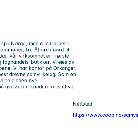
p i Norge, med 6 milliarder i
ommuner, fra Åfjord i nord til
ke. Vår virksomhet er i første
g faghandels-butikker. Vi eies av
pene. Vi har kontor på Orkanger,
 best drevne samvirkelag. Som en
vi hele tiden nye
å avgjør om kunden fortsatt vil
Nettsted
https://www.coop.no/samvi