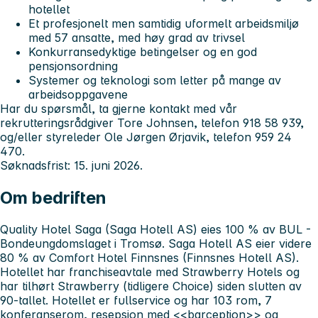
hotellet
Et profesjonelt men samtidig uformelt arbeidsmiljø
med 57 ansatte, med høy grad av trivsel
Konkurransedyktige betingelser og en god
pensjonsordning
Systemer og teknologi som letter på mange av
arbeidsoppgavene
Har du spørsmål, ta gjerne kontakt med vår
rekrutteringsrådgiver Tore Johnsen, telefon 918 58 939,
og/eller styreleder Ole Jørgen Ørjavik, telefon 959 24
470.
Søknadsfrist: 15. juni 2026.
Om bedriften
Quality Hotel Saga (Saga Hotell AS) eies 100 % av BUL -
Bondeungdomslaget i Tromsø. Saga Hotell AS eier videre
80 % av Comfort Hotel Finnsnes (Finnsnes Hotell AS).
Hotellet har franchiseavtale med Strawberry Hotels og
har tilhørt Strawberry (tidligere Choice) siden slutten av
90-tallet. Hotellet er fullservice og har 103 rom, 7
konferanserom, resepsjon med <<barception>> og