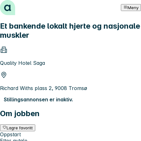
Hopp til innhold
Meny
Et bankende lokalt hjerte og nasjonale
muskler
Quality Hotel Saga
Richard Withs plass 2, 9008 Tromsø
Stillingsannonsen er inaktiv.
Om jobben
Lagre favoritt
Oppstart
Etter avtale