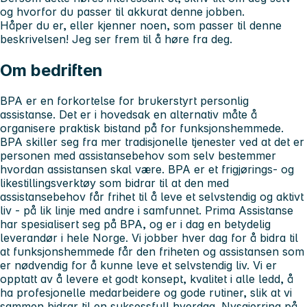
og hvorfor du passer til akkurat denne jobben.
Håper du er, eller kjenner noen, som passer til denne
beskrivelsen! Jeg ser frem til å høre fra deg.
Om bedriften
BPA er en forkortelse for brukerstyrt personlig
assistanse. Det er i hovedsak en alternativ måte å
organisere praktisk bistand på for funksjonshemmede.
BPA skiller seg fra mer tradisjonelle tjenester ved at det er
personen med assistansebehov som selv bestemmer
hvordan assistansen skal være. BPA er et frigjørings- og
likestillingsverktøy som bidrar til at den med
assistansebehov får frihet til å leve et selvstendig og aktivt
liv - på lik linje med andre i samfunnet. Prima Assistanse
har spesialisert seg på BPA, og er i dag en betydelig
leverandør i hele Norge. Vi jobber hver dag for å bidra til
at funksjonshemmede får den friheten og assistansen som
er nødvendig for å kunne leve et selvstendig liv. Vi er
opptatt av å levere et godt konsept, kvalitet i alle ledd, å
ha profesjonelle medarbeidere og gode rutiner, slik at vi
sammen bidrar til en suksessfull hverdag. Nysgjerring på