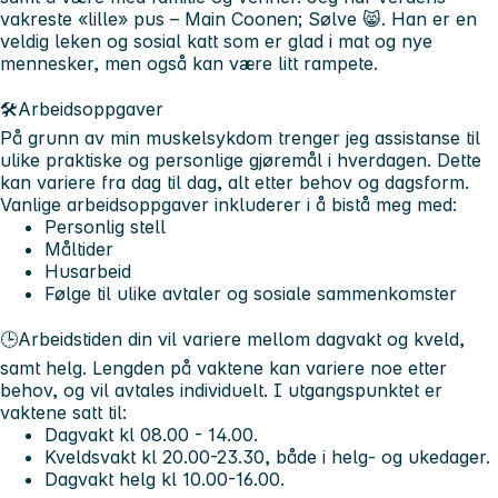
vakreste «lille» pus – Main Coonen; Sølve 😸. Han er en
veldig leken og sosial katt som er glad i mat og nye
mennesker, men også kan være litt rampete.
🛠️Arbeidsoppgaver
På grunn av min muskelsykdom trenger jeg assistanse til
ulike praktiske og personlige gjøremål i hverdagen. Dette
kan variere fra dag til dag, alt etter behov og dagsform.
Vanlige arbeidsoppgaver inkluderer i å bistå meg med:
Personlig stell
Måltider
Husarbeid
Følge til ulike avtaler og sosiale sammenkomster
🕒Arbeidstiden
din vil variere mellom dagvakt og kveld,
samt helg. Lengden på vaktene kan variere noe etter
behov, og vil avtales individuelt. I utgangspunktet er
vaktene satt til:
Dagvakt kl 08.00 - 14.00.
Kveldsvakt kl 20.00-23.30, både i helg- og ukedager.
Dagvakt helg kl 10.00-16.00.