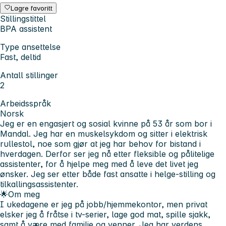
Lagre favoritt
Stillingstittel
BPA assistent
Type ansettelse
Fast, deltid
Antall stillinger
2
Arbeidsspråk
Norsk
Jeg er en engasjert og sosial kvinne på 53 år som bor i
Mandal. Jeg har en muskelsykdom og sitter i elektrisk
rullestol, noe som gjør at jeg har behov for bistand i
hverdagen. Derfor ser jeg nå etter fleksible og pålitelige
assistenter, for å hjelpe meg med å leve det livet jeg
ønsker. Jeg ser etter både fast ansatte i helge-stilling og
tilkallingsassistenter.
🌟Om meg
I ukedagene er jeg på jobb/hjemmekontor, men privat
elsker jeg å fråtse i tv-serier, lage god mat, spille sjakk,
samt å være med familie og venner. Jeg har verdens