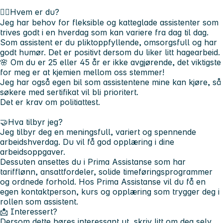
🙋‍♀️Hvem er du?
Jeg har behov for fleksible og katteglade assistenter som
trives godt i en hverdag som kan variere fra dag til dag.
Som assistent er du pliktoppfyllende, omsorgsfull og har
godt humør. Det er positivt dersom du liker litt hagearbeid.
🌸 Om du er 25 eller 45 år er ikke avgjørende, det viktigste
for meg er at kjemien mellom oss stemmer!
Jeg har også egen bil som assistentene mine kan kjøre, så
søkere med sertifikat vil bli prioritert.
Det er krav
om politiattest.
🤝Hva tilbyr jeg?
Jeg tilbyr deg en meningsfull, variert og spennende
arbeidshverdag. Du vil få god opplæring i dine
arbeidsoppgaver.
Dessuten ansettes du i Prima Assistanse som har
tarifflønn, ansattfordeler, solide timeføringsprogrammer
og ordnede forhold. Hos Prima Assistanse vil du få en
egen kontaktperson, kurs og opplæring som trygger deg i
rollen som assistent.
📩
Interessert?
Dersom dette høres interessant ut, skriv litt om deg selv