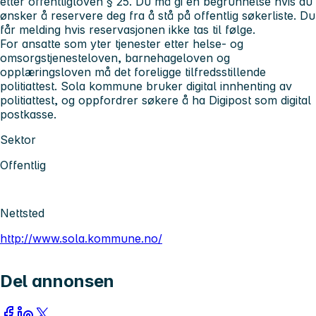
etter offentligloven § 25. Du må gi en begrunnelse hvis du
ønsker å reservere deg fra å stå på offentlig søkerliste. Du
får melding hvis reservasjonen ikke tas til følge.
For ansatte som yter tjenester etter helse- og
omsorgstjenesteloven, barnehageloven og
opplæringsloven må det foreligge tilfredsstillende
politiattest. Sola kommune bruker digital innhenting av
politiattest, og oppfordrer søkere å ha Digipost som digital
postkasse.
Sektor
Offentlig
Nettsted
http://www.sola.kommune.no/
Del annonsen