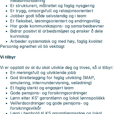
medisinhåndtering
Er strukturert, målrettet og faglig nysgjerrig
Er trygg, omsorgsfull og relasjonsorientert
Jobber godt både selvstendig og i team
Er fleksibel, løsningsorientert og endringsvillig
Har gode kommunikasjons- og samarbeidsevner
Bidrar positivt til arbeidsmiljøet og ønsker å dele
kunnskap
Arbeider systematisk og med høy, faglig kvalitet
Personlig egnethet vil bli vektlagt
Vi tilbyr
Vi er opptatt av at du skal utvikle deg og trives, så vi tilbyr:
En meningsfull og utviklende jobb
God tilrettelegging for faglig utvikling (MAP,
simulering, internundervisning, veiledning)
Et faglig sterkt og engasjert team
Gode pensjons- og forsikringsordninger
Lønn etter KS’ garantilønn og lokal lønnspolitikk
Velferdsordninger og gode pensjons- og
forsikringsvilkår
Lønn i henhold til KS garantilønnsstige og lokal