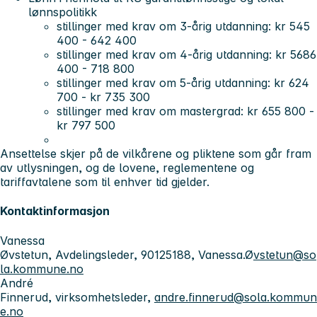
lønnspolitikk
stillinger med krav om 3-årig utdanning: kr 545
400 - 642 400
stillinger med krav om 4-årig utdanning: kr 5686
400 - 718 800
stillinger med krav om 5-årig utdanning: kr 624
700 - kr 735 300
stillinger med krav om mastergrad: kr 655 800 -
kr 797 500
Ansettelse skjer på de vilkårene og pliktene som går fram
av utlysningen, og de lovene, reglementene og
tariffavtalene som til enhver tid gjelder.
Kontaktinformasjon
Vanessa
Øvstetun, Avdelingsleder, 90125188, Vanessa.Ø
vstetun@so
la.kommune.no
André
Finnerud, virksomhetsleder,
andre.finnerud@sola.kommun
e.no