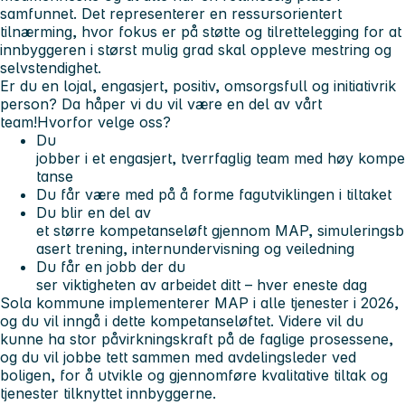
samfunnet. Det representerer en ressursorientert
tilnærming, hvor fokus er på støtte og tilrettelegging for at
innbyggeren i størst mulig grad skal oppleve mestring og
selvstendighet.
Er du en lojal, engasjert, positiv, omsorgsfull og initiativrik
person? Da håper vi du vil være en del av vårt
team!
Hvorfor velge oss?
Du
jobber i et engasjert, tverrfaglig team med høy kompe
tanse
Du får være med på å forme fagutviklingen i tiltaket
Du blir en del av
et større kompetanseløft gjennom MAP, simuleringsb
asert trening, internundervisning og veiledning
Du får en jobb der du
ser viktigheten av arbeidet ditt – hver eneste dag
Sola kommune implementerer MAP i alle tjenester i 2026,
og du vil inngå i dette kompetanseløftet. Videre vil du
kunne ha stor påvirkningskraft på de faglige prosessene,
og du vil jobbe tett sammen med avdelingsleder ved
boligen, for å utvikle og gjennomføre kvalitative tiltak og
tjenester tilknyttet innbyggerne.