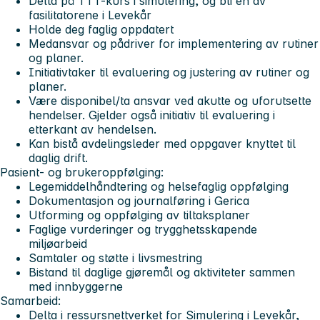
Delta på TTT-kurs i simulering, og bli en av
fasilitatorene i Levekår
Holde deg faglig oppdatert
Medansvar og pådriver for implementering av rutiner
og planer.
Initiativtaker til evaluering og justering av rutiner og
planer.
Være disponibel/ta ansvar ved akutte og uforutsette
hendelser. Gjelder også initiativ til evaluering i
etterkant av hendelsen.
Kan bistå avdelingsleder med oppgaver knyttet til
daglig drift.
Pasient- og brukeroppfølging:
Legemiddelhåndtering og helsefaglig oppfølging
Dokumentasjon og journalføring i Gerica
Utforming og oppfølging av tiltaksplaner
Faglige vurderinger og trygghetsskapende
miljøarbeid
Samtaler og støtte i livsmestring
Bistand til daglige gjøremål og aktiviteter sammen
med innbyggerne
Samarbeid:
Delta i ressursnettverket for Simulering i Levekår,