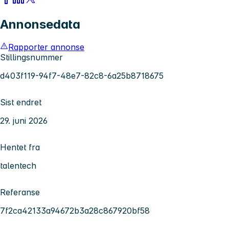
Annonsedata
Rapporter annonse
Stillingsnummer
d403f119-94f7-48e7-82c8-6a25b8718675
Sist endret
29. juni 2026
Hentet fra
talentech
Referanse
7f2ca42133a94672b3a28c867920bf58