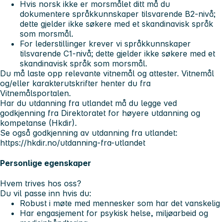
Hvis norsk ikke er morsmålet ditt må du
dokumentere språkkunnskaper tilsvarende B2-nivå;
dette gjelder ikke søkere med et skandinavisk språk
som morsmål.
For lederstillinger krever vi språkkunnskaper
tilsvarende C1-nivå; dette gjelder ikke søkere med et
skandinavisk språk som morsmål.
Du må laste opp relevante vitnemål og attester. Vitnemål
og/eller karakterutskrifter henter du fra
Vitnemålsportalen.
Har du utdanning fra utlandet må du legge ved
godkjenning fra Direktoratet for høyere utdanning og
kompetanse (Hkdir).
Se også godkjenning av utdanning fra utlandet:
https://hkdir.no/utdanning-fra-utlandet
Personlige egenskaper
Hvem trives hos oss?
Du vil passe inn hvis du:
Robust i møte med mennesker som har det vanskelig
Har engasjement for psykisk helse, miljøarbeid og