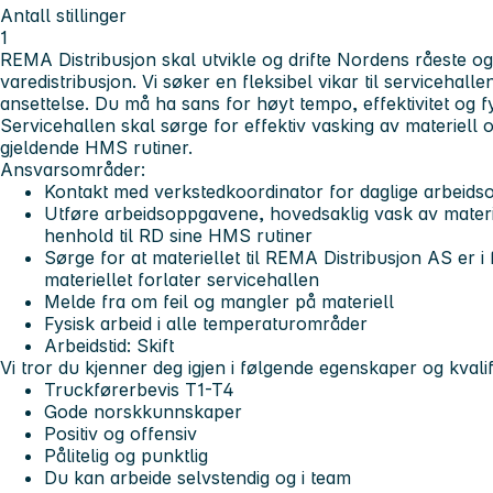
Antall stillinger
1
REMA Distribusjon skal utvikle og drifte Nordens råeste o
varedistribusjon. Vi søker en fleksibel vikar til servicehall
ansettelse. Du må ha sans for høyt tempo, effektivitet og fys
Servicehallen skal sørge for effektiv vasking av materiell 
gjeldende HMS rutiner.
Ansvarsområder:
Kontakt med verkstedkoordinator for daglige arbeid
Utføre arbeidsoppgavene, hovedsaklig vask av materie
henhold til RD sine HMS rutiner
Sørge for at materiellet til REMA Distribusjon AS er i
materiellet forlater servicehallen
Melde fra om feil og mangler på materiell
Fysisk arbeid i alle temperaturområder
Arbeidstid: Skift
Vi tror du kjenner deg igjen i følgende egenskaper og kvalif
Truckførerbevis T1-T4
Gode norskkunnskaper
Positiv og offensiv
Pålitelig og punktlig
Du kan arbeide selvstendig og i team