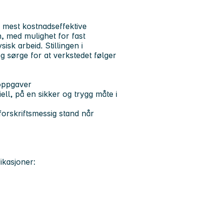
g mest kostnadseffektive
en, med mulighet for fast
isk arbeid. Stillingen i
og sørge for at verkstedet følger
soppgaver
ll, på en sikker og trygg måte i
 forskriftsmessig stand når
ikasjoner: