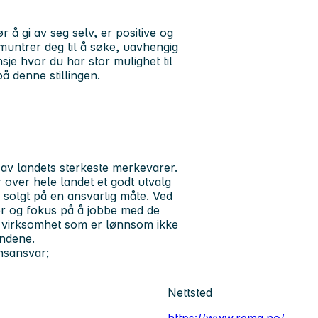
 gi av seg selv, er positive og
muntrer deg til å søke, uavhengig
sje hvor du har stor mulighet til
å denne stillingen.
av landets sterkeste merkevarer.
over hele landet et godt utvalg
og solgt på en ansvarlig måte. Ved
er og fokus på å jobbe med de
d virksomhet som er lønnsom ikke
undene.
nsansvar;
Nettsted
https://www.rema.no/