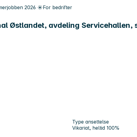
erjobben
2026
☀️
For bedrifter
l Østlandet, avdeling Servicehallen, sø
Type ansettelse
Vikariat, heltid 100%