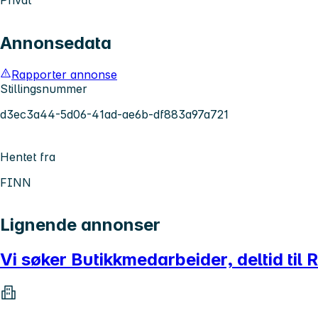
Annonsedata
Rapporter annonse
Stillingsnummer
d3ec3a44-5d06-41ad-ae6b-df883a97a721
Hentet fra
FINN
Lignende annonser
Vi søker Butikkmedarbeider, deltid ti