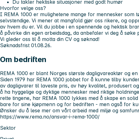
Du takler hektiske situasjoner med godt humør
Hvorfor velge oss?
I REMA 1000 er mulighetene mange for mennesker som tør å
selvstendige. Vi mener at mangfold gjør oss rikere, og opp
av hvem du er. Vil du jobbe i en spennende og hektisk bran
å påvirke din egen arbeidsdag, da anbefaler vi deg å søke p
Vi gleder oss til å motta din CV og søknad!
Søknadsfrist 01.08.26.
Om bedriften
REMA 1000 er blant Norges største dagligvareaktør og en 
Siden 1979 har REMA 1000 jobbet for å kunne tilby kunder 
av dagligvarer til laveste pris, av høy kvalitet, produsert 
å ha hyggelige og dyktige mennesker med riktige holdning
rette tingene, har REMA 1000 lykkes med å skape en soli
bare for sine kjøpmenn og for bedriften - men også for k
Ønsker du å lese mer om vårt arbeid med miljø og samfun
https://www.rema.no/ansvar-i-rema-1000/
Sektor
Privat