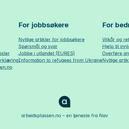
For jobbsøkere
For bedr
Nyttige artikler for jobbsøkere
Vilkår og ret
Spørsmål og svar
Hjelp til inn
sler
Jobbe i utlandet (EURES)
Overføre a
erklæring
Information to refugees from Ukraine
Nyttige artik
sen.no
arbeidsplassen.no
– en tjeneste fra Nav