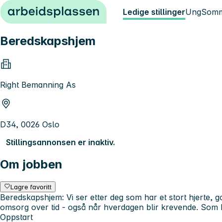
Hopp til innhold
Ledige stillinger
Ung
Somm
Beredskapshjem
Right Bemanning As
D34, 0026 Oslo
Stillingsannonsen er inaktiv.
Om jobben
Lagre favoritt
Beredskapshjem: Vi ser etter deg som har et stort hjerte, go
omsorg over tid - også når hverdagen blir krevende. Som 
Oppstart