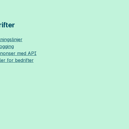
ifter
ningslinjer
logging
nnonser med API
ler for bedrifter