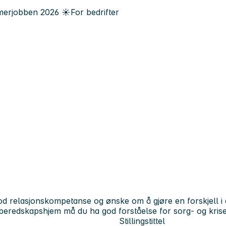
erjobben
2026
☀️
For bedrifter
d relasjonskompetanse og ønske om å gjøre en forskjell i et 
beredskapshjem må du ha god forståelse for sorg- og krise
Stillingstittel