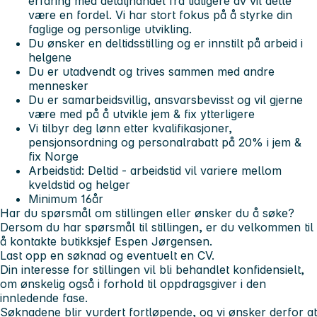
erfaring med detaljhandel fra tidligere av vil dette
være en fordel. Vi har stort fokus på å styrke din
faglige og personlige utvikling.
Du ønsker en deltidsstilling og er innstilt på arbeid i
helgene
Du er utadvendt og trives sammen med andre
mennesker
Du er samarbeidsvillig, ansvarsbevisst og vil gjerne
være med på å utvikle jem & fix ytterligere
Vi tilbyr deg lønn etter kvalifikasjoner,
pensjonsordning og personalrabatt på 20% i jem &
fix Norge
Arbeidstid: Deltid - arbeidstid vil variere mellom
kveldstid og helger
Minimum 16år
Har du spørsmål om stillingen eller ønsker du å søke?
Dersom du har spørsmål til stillingen, er du velkommen til
å kontakte butikksjef Espen Jørgensen.
Last opp en søknad og eventuelt en CV.
Din interesse for stillingen vil bli behandlet konfidensielt,
om ønskelig også i forhold til oppdragsgiver i den
innledende fase.
Søknadene blir vurdert fortløpende, og vi ønsker derfor at