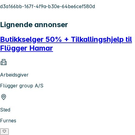
d3a166bb-167f-4f9a-b30e-64be6cef580d
Lignende annonser
Butikkselger 50% + Tilkallingshjelp til
Flügger Hamar
Arbeidsgiver
Flügger group A/S
Sted
Furnes