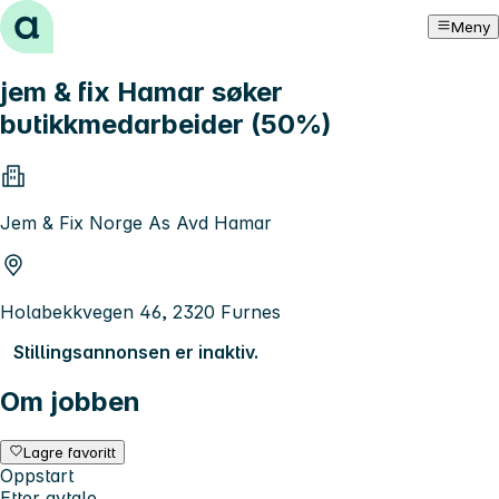
Hopp til innhold
Meny
jem & fix Hamar søker
butikkmedarbeider (50%)
Jem & Fix Norge As Avd Hamar
Holabekkvegen 46, 2320 Furnes
Stillingsannonsen er inaktiv.
Om jobben
Lagre favoritt
Oppstart
Etter avtale