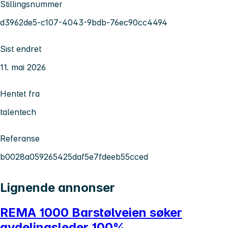
Stillingsnummer
d3962de5-c107-4043-9bdb-76ec90cc4494
Sist endret
11. mai 2026
Hentet fra
talentech
Referanse
b0028a059265425daf5e7fdeeb55cced
Lignende annonser
REMA 1000 Barstølveien søker
avdelingsleder 100%