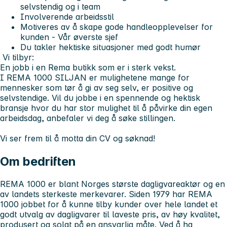
selvstendig og i team
Involverende arbeidsstil
Motiveres av å skape gode handleopplevelser for
kunden - Vår øverste sjef
Du takler hektiske situasjoner med godt humør
Vi tilbyr:
En jobb i en Rema butikk som er i sterk vekst.
I REMA 1000 SILJAN er mulighetene mange for
mennesker som tør å gi av seg selv, er positive og
selvstendige. Vil du jobbe i en spennende og hektisk
bransje hvor du har stor mulighet til å påvirke din egen
arbeidsdag, anbefaler vi deg å søke stillingen.
Vi ser frem til å motta din CV og søknad!
Om bedriften
REMA 1000 er blant Norges største dagligvareaktør og en
av landets sterkeste merkevarer. Siden 1979 har REMA
1000 jobbet for å kunne tilby kunder over hele landet et
godt utvalg av dagligvarer til laveste pris, av høy kvalitet,
produsert og solgt på en ansvarlig måte. Ved å ha