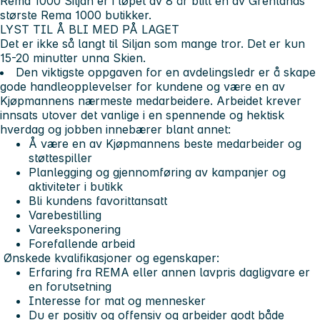
Rema 1000 Siljan er i løpet av 8 år blitt en av Grenlands
største Rema 1000 butikker.
LYST TIL Å BLI MED PÅ LAGET
Det er ikke så langt til Siljan som mange tror. Det er kun
15-20 minutter unna Skien.
Den viktigste oppgaven for en avdelingsledr er å skape
gode handleopplevelser for kundene og være en av
Kjøpmannens nærmeste medarbeidere. Arbeidet krever
innsats utover det vanlige i en spennende og hektisk
hverdag og jobben innebærer blant annet:
Å være en av Kjøpmannens beste medarbeider og
støttespiller
Planlegging og gjennomføring av kampanjer og
aktiviteter i butikk
Bli kundens favorittansatt
Varebestilling
Vareeksponering
Forefallende arbeid
Ønskede kvalifikasjoner og egenskaper:
Erfaring fra REMA eller annen lavpris dagligvare er
en forutsetning
Interesse for mat og mennesker
Du er positiv og offensiv og arbeider godt både