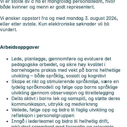
Vi er stolte av å ha et mangfoldig personalteam, hvor
både kvinner og menn er godt representert.
Vi ønsker oppstart fra og med mandag 3. august 2026,
eller etter avtale. Kun elektroniske søknader vil bli
vurdert.
Arbeidsoppgaver
Lede, planlegge, gjennomføre og evaluere det
pedagogiske arbeidet, og sikre høy kvalitet i
barnehagens praksis med vekt på barns helhetlige
utvikling – både språklig, sosialt og kognitivt
Skape et rikt og stimulerende språkmiljø, være en
tydelig språkmodell og følge opp barns språklige
utvikling gjennom observasjon og tilrettelegging
Delta aktivt i barns lek og samspill, og støtte deres
kommunikasjon, uttrykk og medvirkning
Veilede, følge opp og bidra til faglig utvikling og
refleksjon i personalgruppen
Inngå i lederteamet og bidra til helhetlig drift,
inkludert samarbeid med foresatte og relevante