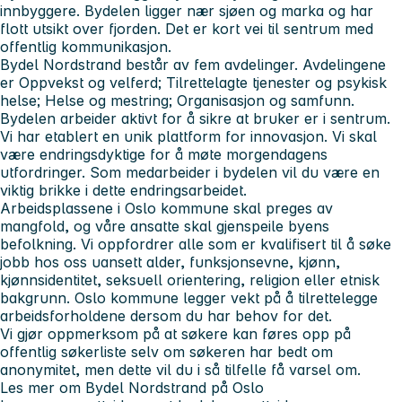
innbyggere. Bydelen ligger nær sjøen og marka og har
flott utsikt over fjorden. Det er kort vei til sentrum med
offentlig kommunikasjon.
Bydel Nordstrand består av fem avdelinger. Avdelingene
er Oppvekst og velferd; Tilrettelagte tjenester og psykisk
helse; Helse og mestring; Organisasjon og samfunn.
Bydelen arbeider aktivt for å sikre at bruker er i sentrum.
Vi har etablert en unik plattform for innovasjon. Vi skal
være endringsdyktige for å møte morgendagens
utfordringer. Som medarbeider i bydelen vil du være en
viktig brikke i dette endringsarbeidet.
Arbeidsplassene i Oslo kommune skal preges av
mangfold, og våre ansatte skal gjenspeile byens
befolkning. Vi oppfordrer alle som er kvalifisert til å søke
jobb hos oss uansett alder, funksjonsevne, kjønn,
kjønnsidentitet, seksuell orientering, religion eller etnisk
bakgrunn. Oslo kommune legger vekt på å tilrettelegge
arbeidsforholdene dersom du har behov for det.
Vi gjør oppmerksom på at søkere kan føres opp på
offentlig søkerliste selv om søkeren har bedt om
anonymitet, men dette vil du i så tilfelle få varsel om.
Les mer om Bydel Nordstrand på Oslo