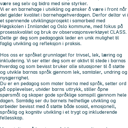
være seg selv og bidra med sine styrker.
Vi er en barnehage i utvikling og ønsker å være i front når
det gjelder kvalitet i barnehagehverdagen. Derfor deltar vi i
et spennende utviklingsprosjekt i samarbeid med
Høgskolen i Innlandet og Oslo kommune, med fokus på
prosesskvalitet og bruk av observasjonsverktøyet CLASS.
Dette gir deg som pedagogisk leder en unik mulighet til
faglig utvikling og refleksjon i praksis.
Hos oss er språket grunnlaget for trivsel, lek, læring og
inkludering. Vi ser etter deg som er aktivt til stede i barnas
hverdag og som bevisst bruker alle situasjoner til å støtte
og utvikle barnas språk gjennom lek, samtaler, undring og
nysgjerrighet.
Du er en pedagog som mater barna med språk, setter ord
på opplevelser, utvider barns uttrykk, stiller åpne
spørsmål og skaper gode språklige samspill gjennom hele
dagen. Samtidig ser du barnets helhetlige utvikling og
arbeider bevisst med å støtte både sosial, emosjonell,
språklig og kognitiv utvikling i et trygt og inkluderende
fellesskap.