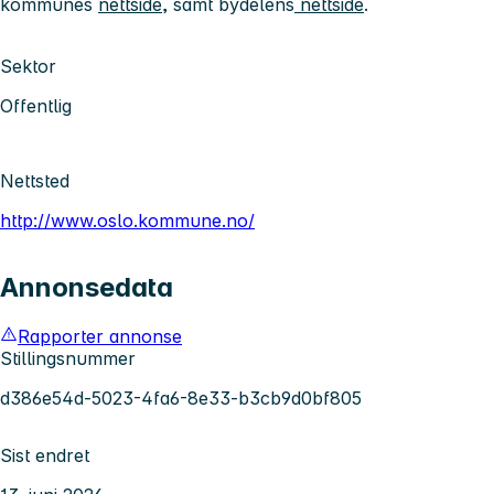
kommunes
nettside
, samt bydelens
nettside
.
Sektor
Offentlig
Nettsted
http://www.oslo.kommune.no/
Annonsedata
Rapporter annonse
Stillingsnummer
d386e54d-5023-4fa6-8e33-b3cb9d0bf805
Sist endret