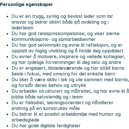
Personlige egenskaper
Du er en trygg, synlig og bevisst leder som tar
ansvar og bidrar aktivt både på avdeling og i
lederteam
Du har god relasjonskompetanse, og viser sterke
kommunikasjons- og samarbeidsevner
Du har god selvinnsikt og evne til refleksjon, og er
opptatt av faglig utvikling og å holde deg oppdatert
Du evner å motivere, inspirere og veilede kollegaer,
og har tydelige forventninger til deg selv og andre
Du er engasjert, tilstedeværende og har alltid barns
beste i fokus, med omsorg for det enkelte barn
Du liker å være aktiv i lek og ute sammen med barna,
og forstår deres behov og uttrykk
Du arbeider strukturert og målrettet, og har evne til å
jobbe både selvstendig og i team
Du er fleksibel, løsningsorientert og håndterer
endring på en konstruktiv måte
Du bidrar til et positivt arbeidsmiljø med humor og
arbeidsglede
Du har gode digitale ferdigheter