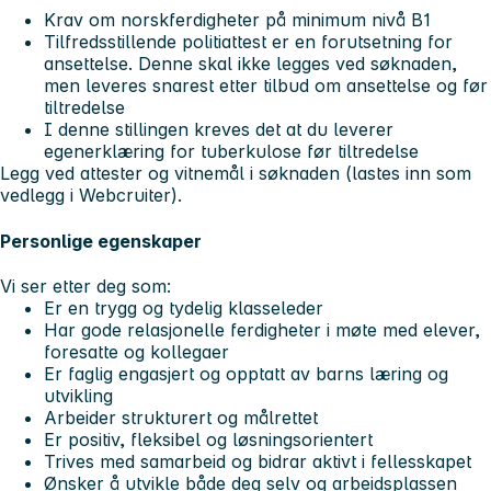
Krav om norskferdigheter på minimum nivå B1
Tilfredsstillende politiattest er en forutsetning for
ansettelse. Denne skal ikke legges ved søknaden,
men leveres snarest etter tilbud om ansettelse og før
tiltredelse
I denne stillingen kreves det at du leverer
egenerklæring for tuberkulose før tiltredelse
Legg ved attester og vitnemål i søknaden (lastes inn som
vedlegg i Webcruiter).
Personlige egenskaper
Vi ser etter deg som:
Er en trygg og tydelig klasseleder
Har gode relasjonelle ferdigheter i møte med elever,
foresatte og kollegaer
Er faglig engasjert og opptatt av barns læring og
utvikling
Arbeider strukturert og målrettet
Er positiv, fleksibel og løsningsorientert
Trives med samarbeid og bidrar aktivt i fellesskapet
Ønsker å utvikle både deg selv og arbeidsplassen