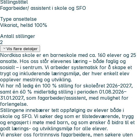
Stillingstittel
Fagarbeider/ assistent i skole og SFO
Type ansettelse
Vikariat, heltid 100%
Antall stillinger
2
Vis flere detaljer
Nordkisa skole er en barneskole med ca. 160 elever og 25
ansatte. Hos oss står elevenes læring – både faglig og
sosialt – i sentrum. Vi arbeider systematisk for å skape et
trygt og inkluderende læringsmiljø, der hver enkelt elev
opplever mestring og utvikling.
Vi har nå ledig én 100 % stilling for skoleåret 2026–2027,
samt én 60 % midlertidig stilling i perioden 01.08.2026–
31.01.2027, som fagarbeider/assistent, med mulighet for
forlengelse.
Stillingene innebærer tett oppfølging av elever både i
skole og SFO. Vi søker deg som er tilstedeværende, trygg
og engasjert i møte med barn, og som ønsker å bidra til et
godt lærings- og utviklingsmiljø for alle elever.
Vi ønsker oss fortrinnsvis fagarbeidere, men søkere uten