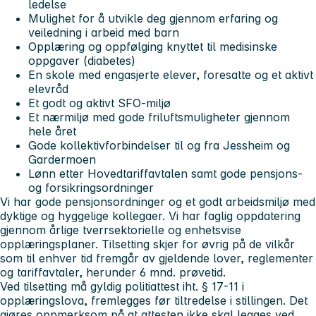
ledelse
Mulighet for å utvikle deg gjennom erfaring og
veiledning i arbeid med barn
Opplæring og oppfølging knyttet til medisinske
oppgaver (diabetes)
En skole med engasjerte elever, foresatte og et aktivt
elevråd
Et godt og aktivt SFO-miljø
Et nærmiljø med gode friluftsmuligheter gjennom
hele året
Gode kollektivforbindelser til og fra Jessheim og
Gardermoen
Lønn etter Hovedtariffavtalen samt gode pensjons-
og forsikringsordninger
Vi har gode pensjonsordninger og et godt arbeidsmiljø med
dyktige og hyggelige kollegaer. Vi har faglig oppdatering
gjennom årlige tverrsektorielle og enhetsvise
opplæringsplaner. Tilsetting skjer for øvrig på de vilkår
som til enhver tid fremgår av gjeldende lover, reglementer
og tariffavtaler, herunder 6 mnd. prøvetid.
Ved tilsetting må gyldig politiattest iht. § 17-11 i
opplæringslova, fremlegges før tiltredelse i stillingen. Det
gjøres oppmerksom på at attesten ikke skal legges ved