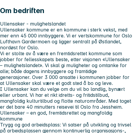
Om bedriften
Ullensaker - mulighetslandet
Ullensaker kommune er en kommune i sterk vekst, med
mer enn 45 000 innbyggere. Vi er vertskommune for Oslo
Lufthavn Gardermoen og ligger sentralt på Østlandet,
nordøst for Oslo.
Vi er stolte av å være en fremtidsrettet kommune som
jobber for fellesskapets beste, etter visjonen «Ullensaker
– mulighetslandet». Vi skal gi muligheter og omtanke for
alle; både dagens innbyggere og framtidige
generasjoner. Over 3 000 ansatte i kommunen jobber for
at Ullensaker skal være et godt sted å bo og leve.
I Ullensaker kan du velge om du vil bo landlig, bynært
eller urbant. Vi har et rikt idretts- og fritidstilbud,
mangfoldig kulturtilbud og flotte naturområder. Med toget
er det bare 40 minutters reisevei til Oslo fra Jessheim.
Ullensaker – en god, fremtidsrettet og mangfoldig
kommune
Trygg og god arbeidsplass:
Vi satser på utvikling og trivsel
på arbeidsplassen gjennom kontinuerlig organisasjons-,