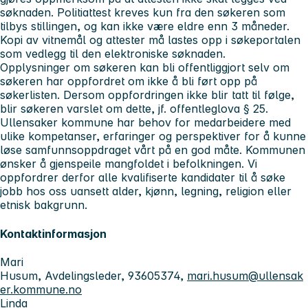
søknaden. Politiattest kreves kun fra den søkeren som
tilbys stillingen, og kan ikke være eldre enn 3 måneder.
Kopi av vitnemål og attester må lastes opp i søkeportalen
som vedlegg til den elektroniske søknaden.
Opplysninger om søkeren kan bli offentliggjort selv om
søkeren har oppfordret om ikke å bli ført opp på
søkerlisten. Dersom oppfordringen ikke blir tatt til følge,
blir søkeren varslet om dette, jf. offentleglova § 25.
Ullensaker kommune har behov for medarbeidere med
ulike kompetanser, erfaringer og perspektiver for å kunne
løse samfunnsoppdraget vårt på en god måte. Kommunen
ønsker å gjenspeile mangfoldet i befolkningen. Vi
oppfordrer derfor alle kvalifiserte kandidater til å søke
jobb hos oss uansett alder, kjønn, legning, religion eller
etnisk bakgrunn.
Kontaktinformasjon
Mari
Husum, Avdelingsleder, 93605374,
mari.husum@ullensak
er.kommune.no
Linda