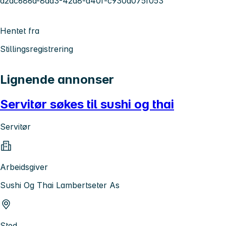
d2dc686a-8ad3-42d8-a40f-c930a075f053
Hentet fra
Stillingsregistrering
Lignende annonser
Servitør søkes til sushi og thai
Servitør
Arbeidsgiver
Sushi Og Thai Lambertseter As
Sted