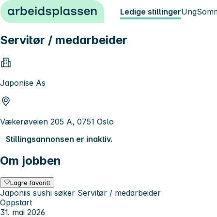
Hopp til innhold
Ledige stillinger
Ung
Somm
Servitør / medarbeider
Japonise As
Vækerøveien 205 A, 0751 Oslo
Stillingsannonsen er inaktiv.
Om jobben
Lagre favoritt
Japoniis sushi søker Servitør / medarbeider
Oppstart
31. mai 2026