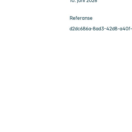
10. juni 2026
Referanse
d2dc686a-8ad3-42d8-a40f