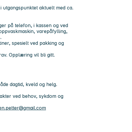
 i utgangspunktet aktuelt med ca.
ger på telefon, i kassen og ved
oppvaskmaskin, varepåfylling,
.
tiner, spesielt ved pakking og
v. Opplæring vil bli gitt.
åde dagtid, kveld og helg.
avakter ved behov, sykdom og
en.petter@gmail.com