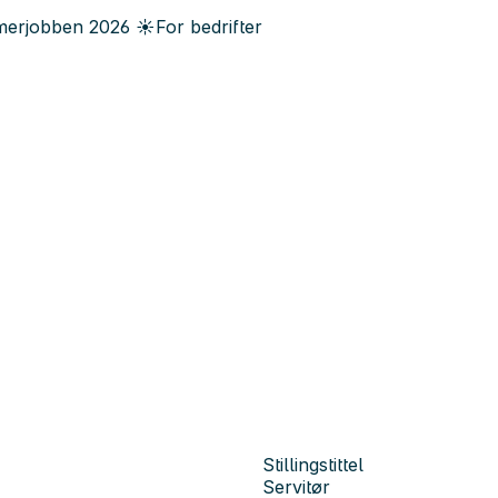
erjobben
2026
☀️
For bedrifter
Stillingstittel
Servitør