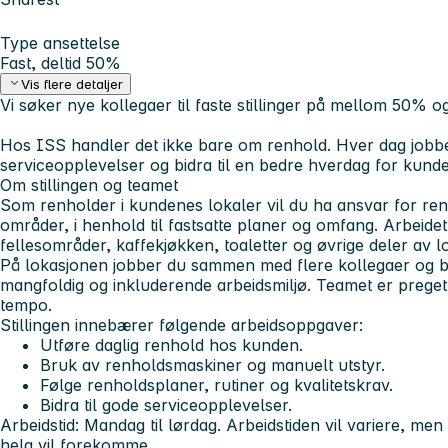
Type ansettelse
Fast, deltid 50%
Vis flere detaljer
Vi søker nye kollegaer til faste stillinger på mellom 50% o
Hos ISS handler det ikke bare om renhold. Hver dag jobbe
serviceopplevelser og bidra til en bedre hverdag for kund
Om stillingen og teamet
Som renholder i kundenes lokaler vil du ha ansvar for reng
områder, i henhold til fastsatte planer og omfang. Arbeide
fellesområder, kaffekjøkken, toaletter og øvrige deler av l
På lokasjonen jobber du sammen med flere kollegaer og blir
mangfoldig og inkluderende arbeidsmiljø. Teamet er prege
tempo.
Stillingen innebærer følgende arbeidsoppgaver:
Utføre daglig renhold hos kunden.
Bruk av renholdsmaskiner og manuelt utstyr.
Følge renholdsplaner, rutiner og kvalitetskrav.
Bidra til gode serviceopplevelser.
Arbeidstid:
Mandag til lørdag. Arbeidstiden vil variere, men 
helg vil forekomme.