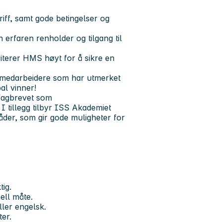
ariff, samt gode betingelser og
rfaren renholder og tilgang til
riterer HMS høyt for å sikre en
cemedarbeidere som har utmerket
al vinner!
fagbrevet som
 I tillegg tilbyr ISS Akademiet
åder, som gir gode muligheter for
tig.
ell måte.
ler engelsk.
er.