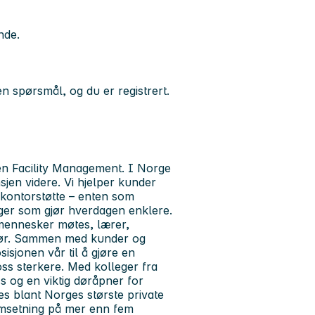
ende.
n spørsmål, og du er registrert.
nnen Facility Management. I Norge
sjen videre. Vi hjelper kunder
 kontorstøtte – enten som
nger som gjør hverdagen enklere.
 mennesker møtes, lærer,
i gjør. Sammen med kunder og
sjonen vår til å gjøre en
ss sterkere. Med kolleger fra
s og en viktig døråpner for
ices blant Norges største private
omsetning på mer enn fem