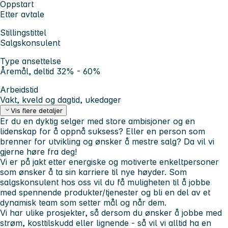
Oppstart
Etter avtale
Stillingstittel
Salgskonsulent
Type ansettelse
Åremål, deltid 32% - 60%
Arbeidstid
Vakt, kveld og dagtid, ukedager
Vis flere detaljer
Er du en dyktig selger med store ambisjoner og en
lidenskap for å oppnå suksess? Eller en person som
brenner for utvikling og ønsker å mestre salg? Da vil vi
gjerne høre fra deg!
Vi er på jakt etter energiske og motiverte enkeltpersoner
som ønsker å ta sin karriere til nye høyder. Som
salgskonsulent hos oss vil du få muligheten til å jobbe
med spennende produkter/tjenester og bli en del av et
dynamisk team som setter mål og når dem.
Vi har ulike prosjekter, så dersom du ønsker å jobbe med
strøm, kosttilskudd eller lignende - så vil vi alltid ha en