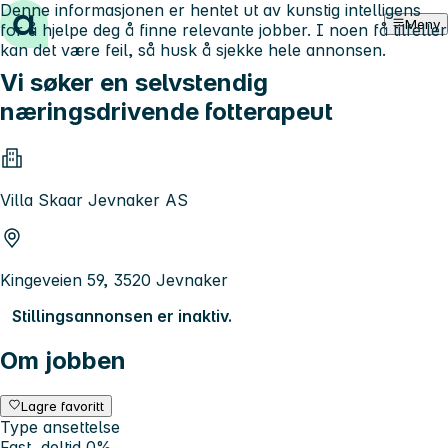
Denne informasjonen er hentet ut av kunstig intelligens
Hopp til innhold
Meny
for å hjelpe deg å finne relevante jobber. I noen få tilfeller
kan det være feil, så husk å sjekke hele annonsen.
Vi søker en selvstendig
næringsdrivende fotterapeut
Villa Skaar Jevnaker AS
Kingeveien 59, 3520 Jevnaker
Stillingsannonsen er inaktiv.
Om jobben
Lagre favoritt
Type ansettelse
Fast, deltid 0%