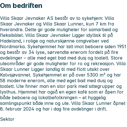
Om bedriften
Villa Skaar Jevnaker AS består av to sykehjem: Villa
Skaar Jevnaker og Villa Skaar Lunner, kun 7 km fra
hverandre. Dette gir gode muligheter for samarbeid og
fleksibilitet. Villa Skaar Jevnaker Ligger idyllisk til på
Hadeland, i rolige og naturskjønne omgivelser ved
Nordmarka. Sykehjemmet har tatt imot beboere siden 1951
og består av 34 lyse, sørvendte enerom fordelt på fire
avdelinger – alle med eget bad med dusj og toalett. Store
uteområder gir gode muligheter for ro og rekreasjon. Villa
Skaar Lunner Ligger landlig til med flott utsikt over
Kalvsjøvannet. Sykehjemmet er på over 5300 m² og har
58 moderne enerom, alle med eget bad med dusj og
toalett. Ute finner man en stor park med sittegrupper og
lysthus. Hjemmet har også en egen kafé som er åpen for
både beboere og lokalbefolkningen – et hyggelig
samlingspunkt både inne og ute. Villa Skaar Lunner åpnet
8. februar 2024 og har i dag fire avdelinger i drift.
Sektor