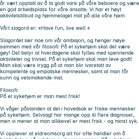
år vært opptatt av å ta godt vare på våre beboere og være
en god arbeidsplass for våre ansatte. Vi har et høyt
aktivitetstilbud og hjemmelaget mat på alle våre hjem
Vårt slagord er: «Have fun, live well «
Slagordet sier noe om vår ambisjon, og henger nøye
sammen med vår filosofi: På et sykehjem skal det være
gøy! Det betyr at hverdagene skal fylles med spennende
aktiviteter og trivsel. På et sykehjem skal man leve godt!
Man skal være trygg på at man blir ivaretatt av
kompetente og empatiske mennesker, samt at man får
sunn og velsmakende mat.
Filosofi:
På et sykehjem er man mest frisk!
Vi våger påstanden at det i hovedsak er friske mennesker
på sykehjem. Selvsagt har mange opp til flere diagnoser,
men vi mener at man allikevel er mest frisk - og minst syk.
Vi opplever at eldreomsorg alt for ofte handler om å