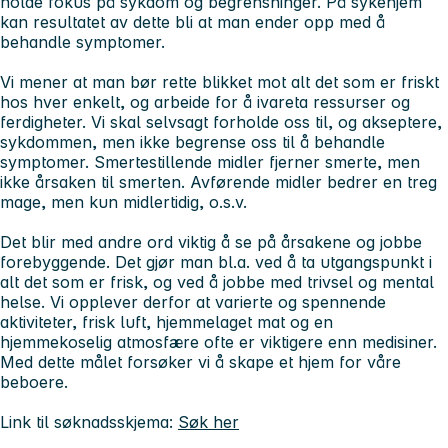
holde fokus på sykdom og begrensninger. På sykehjem
kan resultatet av dette bli at man ender opp med å
behandle symptomer.
Vi mener at man bør rette blikket mot alt det som er friskt
hos hver enkelt, og arbeide for å ivareta ressurser og
ferdigheter. Vi skal selvsagt forholde oss til, og akseptere,
sykdommen, men ikke begrense oss til å behandle
symptomer. Smertestillende midler fjerner smerte, men
ikke årsaken til smerten. Avførende midler bedrer en treg
mage, men kun midlertidig, o.s.v.
Det blir med andre ord viktig å se på årsakene og jobbe
forebyggende. Det gjør man bl.a. ved å ta utgangspunkt i
alt det som er frisk, og ved å jobbe med trivsel og mental
helse. Vi opplever derfor at varierte og spennende
aktiviteter, frisk luft, hjemmelaget mat og en
hjemmekoselig atmosfære ofte er viktigere enn medisiner.
Med dette målet forsøker vi å skape et hjem for våre
beboere.
Link til søknadsskjema:
Søk her