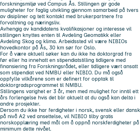
forskningsmiljø ved Campus Ås. Stillingen gir gode
muligheter for faglig utvikling gjennom samarbeid på tvers
av disipliner og tett kontakt med brukerpartnere fra
forvaltning og næringsliv.
Avhengig av kandidatens kvalifikasjoner og interesse vil
stillingen knyttes enten til Avdeling Geomatikk eller
Avdeling Skog og klima. Arbeidssted vil være NIBIOs
hovedkontor på Ås, 30 km sør for Oslo.
For å være aktuell søker kan du ikke ha doktorgrad fra
før eller ha innehatt en stipendiatstilling tidligere med
finansiering fra Forskningsrådet, eller tidligere vært ansatt
som stipendiat ved NMBU eller NIBIO. Du må også
oppfylle vilkårene som er definert for opptak til
doktorgradsprogrammet til NMBU.
Stillingens varighet er 3 år, men med mulighet for inntil ett
års forlengelse hvis det blir aktuelt at du også kan delta i
andre prosjekter.
Dersom du ikke har ferdigheter i norsk, svensk eller dansk
på nivå A2 ved ansettelse, vil NIBIO tilby gratis
norskopplæring med mål om å oppnå norskferdigheter på
minimum dette nivået.