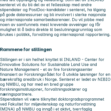
senteret vil du bli del av et fellesskap med andre
stipendiater og PostDoc-kandidater i senteret, ha tilgang
på gode dataressurser og bli involvert i sterke nasjonale
og internasjonale samarbeidsarenaer. Du vil jobbe med
noen av samfunnets mest krevende avveiinger og får
mulighet til å bidra direkte til beslutningsgrunnlag som
brukes i politikk, forvaltning og internasjonal rapportering.
Rammene for stillingen
Stillingen er i sin helhet knyttet til INLAND - Center for
Innovative Solutions for Sustainable Land Use and
Nature Management - et av fire forskningssenter
finansiert av Forskningsrådet for å utvikle løsninger for en
bærekraftig arealbruk i Norge. Senteret er ledet av NIBIO
og NMBU, og har med en bred gruppe
forskningsinstitusjoner, forvaltningsaktører og
næringspartnere.
Stipendiaten vil være tilknyttet doktorgradsprogrammet
ved Fakultet for miljøvitenskap og naturforvaltning
(MINA) på NMBU og inngå i et aktivt, tverrfaglig