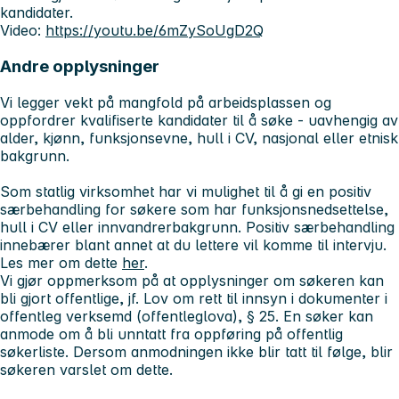
kandidater.
Video:
https://youtu.be/6mZySoUgD2Q
Andre opplysninger
Vi legger vekt på mangfold på arbeidsplassen og
oppfordrer kvalifiserte kandidater til å søke - uavhengig av
alder, kjønn, funksjonsevne, hull i CV, nasjonal eller etnisk
bakgrunn.
Som statlig virksomhet har vi mulighet til å gi en positiv
særbehandling for søkere som har funksjonsnedsettelse,
hull i CV eller innvandrerbakgrunn. Positiv særbehandling
innebærer blant annet at du lettere vil komme til intervju.
Les mer om dette
her
.
Vi gjør oppmerksom på at opplysninger om søkeren kan
bli gjort offentlige, jf. Lov om rett til innsyn i dokumenter i
offentleg verksemd (offentleglova), § 25. En søker kan
anmode om å bli unntatt fra oppføring på offentlig
søkerliste. Dersom anmodningen ikke blir tatt til følge, blir
søkeren varslet om dette.