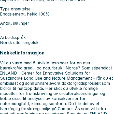
Type ansettelse
Engasjement, heltid 100%
Antall stillinger
1
Arbeidsspråk
Norsk eller engelsk
Nøkkelinformasjon
Vil du være med å utvikle løsninger for en mer
bærekraftig areal- og naturbruk i Norge? Som stipendiat i
INLAND - Center for Innovative Solutions for
Sustainable Land Use and Nature Management - får du et
ambisiøst og samfunnsrelevant doktorgradsprosjekt som
bidrar til nettopp dette. Her skal du utvikle romlige
modeller for framskrivning av arealbruksendringer og
koble disse til analyser av konsekvenser for
naturmangfold, klima og samfunn. Du blir del av et
tverrfaglig forskningsmiljø på Campus Ås som vil bidra
med tett oppfølging og veiledning. Som del av INLAND