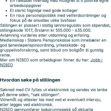
En fleksibel hverdag med mulighet til å påvirke egne
arbeidsoppgaver
Et sterkt fagmiljø med gode kolleger
En raus personalpolitikk med velferdsordninger og
fokus på de ansattes ulike livsfaser
Stillingen er plassert i statlig lønnsregulativ som stipendiat,
stillingskode 1017, årslønn kr 555.000 - 635.000.
Avlønning vurderes etter utdanning og erfaring.
Medlemskap i Statens Pensjonskasse som innebærer en
god tjenestepensjonsordning, yrkesskade- og
gruppelivsforsikring, samt tilbud om boliglån til gunstig
rente.
Mer om NIBIO som arbeidsgiver finner du her:
Jobb i
NIBIO
Hvordan søke på stillingen
Søknad med CV fylles ut elektronisk og sendes via lenke
på denne siden, "søk stillingen".
Vitnemål og attester tas med ved et eventuelt intervju,
eller legges ved elektronisk.
NIBIO gjennomfører bakgrunnssjekk på aktuelle