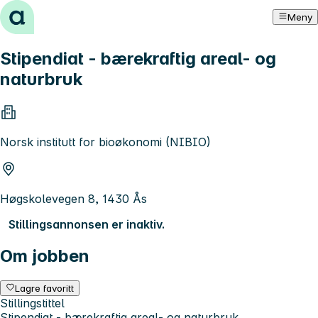
Hopp til innhold
Meny
Stipendiat - bærekraftig areal- og
naturbruk
Norsk institutt for bioøkonomi (NIBIO)
Høgskolevegen 8, 1430 Ås
Stillingsannonsen er inaktiv.
Om jobben
Lagre favoritt
Stillingstittel
Stipendiat - bærekraftig areal- og naturbruk