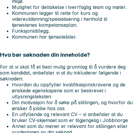
miljø.
Mulighet for deltakelse i tverrfaglig team og møter.
Kommunen legger til rette for kurs og
videreutdanning/spesialisering i henhold til
tjenestenes kompetanseplan.
Funksjonstillegg.
Kommunen har tjenestebiler.
Hva bør søknaden din inneholde?
For at vi skal få et best mulig grunnlag til å vurdere deg
som kandidat, anbefaler vi at du inkluderer følgende i
søknaden:
Hvordan du oppfyller kvalifikasjonskravene og de
ønskede egenskapene
som er beskrevet i
utlysningsteksten
Din motivasjon for å søke på stillingen
, og hvorfor du
ønsker å jobbe hos oss
En utfyllende og relevant CV
– vi anbefaler at du
bruker CV-skjemaet som er tilgjengelig i Jobbnorge
Annet som du mener er relevant
for stillingen eller
vurderingen av din søknad