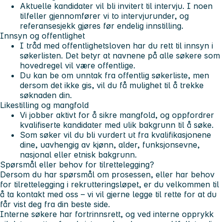
Aktuelle kandidater vil bli invitert til intervju. I noen
tilfeller gjennomfører vi to intervjurunder, og
referansesjekk gjøres før endelig innstilling.
Innsyn og offentlighet
I tråd med offentlighetsloven har du rett til innsyn i
søkerlisten. Det betyr at navnene på alle søkere som
hovedregel vil være offentlige.
Du kan be om unntak fra offentlig søkerliste, men
dersom det ikke gis, vil du få mulighet til å trekke
søknaden din.
Likestilling og mangfold
Vi jobber aktivt for å sikre mangfold, og oppfordrer
kvalifiserte kandidater med ulik bakgrunn til å søke.
Som søker vil du bli vurdert ut fra kvalifikasjonene
dine, uavhengig av kjønn, alder, funksjonsevne,
nasjonal eller etnisk bakgrunn.
Spørsmål eller behov for tilrettelegging?
Dersom du har spørsmål om prosessen, eller har behov
for tilrettelegging i rekrutteringsløpet, er du velkommen til
å ta kontakt med oss – vi vil gjerne legge til rette for at du
får vist deg fra din beste side.
Interne søkere har fortrinnsrett, og ved interne opprykk