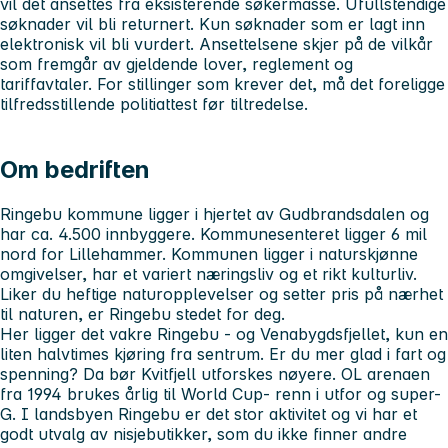
vil det ansettes fra eksisterende søkermasse. Ufullstendige
søknader vil bli returnert. Kun søknader som er lagt inn
elektronisk vil bli vurdert. Ansettelsene skjer på de vilkår
som fremgår av gjeldende lover, reglement og
tariffavtaler. For stillinger som krever det, må det foreligge
tilfredsstillende politiattest før tiltredelse.
Om bedriften
Ringebu kommune ligger i hjertet av Gudbrandsdalen og
har ca. 4.500 innbyggere. Kommunesenteret ligger 6 mil
nord for Lillehammer. Kommunen ligger i naturskjønne
omgivelser, har et variert næringsliv og et rikt kulturliv.
Liker du heftige naturopplevelser og setter pris på nærhet
til naturen, er Ringebu stedet for deg.
Her ligger det vakre Ringebu - og Venabygdsfjellet, kun en
liten halvtimes kjøring fra sentrum. Er du mer glad i fart og
spenning? Da bør Kvitfjell utforskes nøyere. OL arenaen
fra 1994 brukes årlig til World Cup- renn i utfor og super-
G. I landsbyen Ringebu er det stor aktivitet og vi har et
godt utvalg av nisjebutikker, som du ikke finner andre