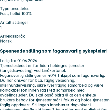
Type ansettelse
Fast, heltid 100%
Antall stillinger
1
Arbeidsspråk
Norsk
Spennende stilling som fagansvarlig sykepleier!
Ledig fra 01.06.2026
Tjenestestedet er for tiden heldøgns tjenester
(langtidsavdeling) ved Linåkertunet.
Fagansvarlig stillingen er 40% frikjøpt som fagansvarlig.
Du har ansvar for bl.a. faglig veiledning,
internundervisning, sikre tverrfaglig samarbeid og være
kontaktperson innen fag i tett samarbeid med
avdelingsleder. Du skal også bidra til at den enkelte
brukers behov for tjenester står i fokus og holde tjenesten
faglig oppdatert. Stillingen innebærer dagvakter i
ukedagene, dag/kveld hver 3 helg eller med mulighet for