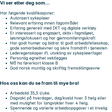
Vi ser etter deg som...
Har følgende kvalifikasjoner:
Autorisert sykepleier
Relevant erfaring innen fagområdet
Erfaring generelt med IKT og digitale verktøy
Er interessert og engasjert, aktiv i fagmiljøet,
løsningsfokusert og har gjennomføringskraft
Har godt humør og bidrar til godt arbeidsfellesskap,
gode samarbeidsevner og sikre framdrift i tjenesten
Lederegenskaper ift. utvikling av sykepleierfaget
Personlig egnethet vektlegges
Må ha førerkort klasse B
God norsk muntlig og skriftlig fremstillingsevne
Hos oss kan du se fram til mye bra!
Arbeidstid 35,5 t/uke.
Dagvakt på hverdager, dag/kveld hver 3 helg eller
med mulighet for langvakter hver 4 helg.
Spennende og varierte arbeidsoppgaver i et trivelig