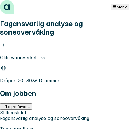
Hopp til innhold
Meny
Fagansvarlig analyse og
soneovervåking
Glitrevannverket Iks
Dråpen 20, 3036 Drammen
Om jobben
Lagre favoritt
Stillingstittel
Fagansvarlig analyse og soneovervåking
Type ansettelse