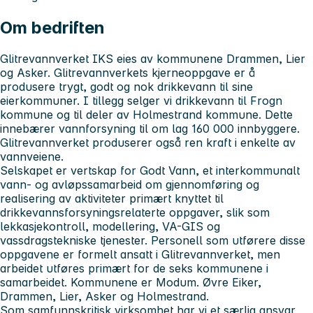
Om bedriften
Glitrevannverket IKS eies av kommunene Drammen, Lier
og Asker. Glitrevannverkets kjerneoppgave er å
produsere trygt, godt og nok drikkevann til sine
eierkommuner. I tillegg selger vi drikkevann til Frogn
kommune og til deler av Holmestrand kommune. Dette
innebærer vannforsyning til om lag 160 000 innbyggere.
Glitrevannverket produserer også ren kraft i enkelte av
vannveiene.
Selskapet er vertskap for Godt Vann, et interkommunalt
vann- og avløpssamarbeid om gjennomføring og
realisering av aktiviteter primært knyttet til
drikkevannsforsyningsrelaterte oppgaver, slik som
lekkasjekontroll, modellering, VA-GIS og
vassdragstekniske tjenester. Personell som utførere disse
oppgavene er formelt ansatt i Glitrevannverket, men
arbeidet utføres primært for de seks kommunene i
samarbeidet. Kommunene er Modum. Øvre Eiker,
Drammen, Lier, Asker og Holmestrand.
Som samfunnskritisk virksomhet har vi et særlig ansvar