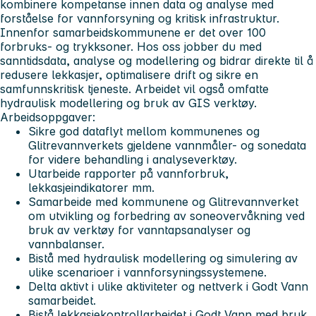
kombinere kompetanse innen data og analyse med
forståelse for vannforsyning og kritisk infrastruktur.
Innenfor samarbeidskommunene er det over 100
forbruks- og trykksoner. Hos oss jobber du med
sanntidsdata, analyse og modellering og bidrar direkte til å
redusere lekkasjer, optimalisere drift og sikre en
samfunnskritisk tjeneste. Arbeidet vil også omfatte
hydraulisk modellering og bruk av GIS verktøy.
Arbeidsoppgaver:
Sikre god dataflyt mellom kommunenes og
Glitrevannverkets gjeldene vannmåler- og sonedata
for videre behandling i analyseverktøy.
Utarbeide rapporter på vannforbruk,
lekkasjeindikatorer mm.
Samarbeide med kommunene og Glitrevannverket
om utvikling og forbedring av soneovervåkning ved
bruk av verktøy for vanntapsanalyser og
vannbalanser.
Bistå med hydraulisk modellering og simulering av
ulike scenarioer i vannforsyningssystemene.
Delta aktivt i ulike aktiviteter og nettverk i Godt Vann
samarbeidet.
Bistå lekkasjekontrollarbeidet i Godt Vann med bruk