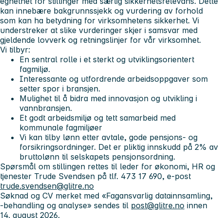
egnethet for stillinger med særlig sikkerhetsrelevans. Dette
kan innebære bakgrunnssjekk og vurdering av forhold
som kan ha betydning for virksomhetens sikkerhet. Vi
understreker at slike vurderinger skjer i samsvar med
gjeldende lovverk og retningslinjer for vår virksomhet.
Vi tilbyr:
En sentral rolle i et sterkt og utviklingsorientert
fagmiljø.
Interessante og utfordrende arbeidsoppgaver som
setter spor i bransjen.
Mulighet til å bidra med innovasjon og utvikling i
vannbransjen.
Et godt arbeidsmiljø og tett samarbeid med
kommunale fagmiljøer
Vi kan tilby lønn etter avtale, gode pensjons- og
forsikringsordninger. Det er pliktig innskudd på 2% av
bruttolønn til selskapets pensjonsordning.
Spørsmål om stillingen rettes til leder for økonomi, HR og
tjenester Trude Svendsen på tlf. 473 17 690, e-post
trude.svendsen@glitre.no
Søknad og CV merket med «Fagansvarlig datainnsamling,
-behandling og analyse» sendes til
post@glitre.no
innen
14. august 2026.