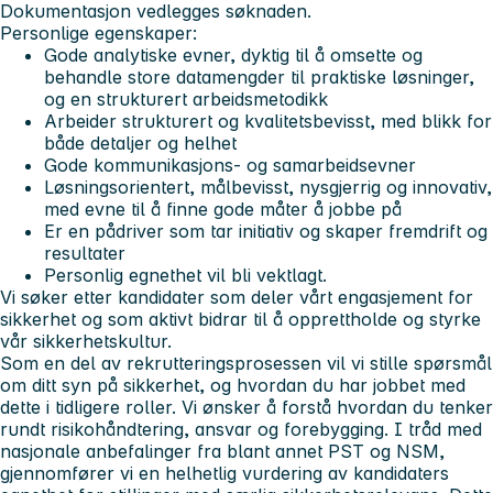
Dokumentasjon vedlegges søknaden.
Personlige egenskaper:
Gode analytiske evner, dyktig til å omsette og
behandle store datamengder til praktiske løsninger,
og en strukturert arbeidsmetodikk
Arbeider strukturert og kvalitetsbevisst, med blikk for
både detaljer og helhet
Gode kommunikasjons- og samarbeidsevner
Løsningsorientert, målbevisst, nysgjerrig og innovativ,
med evne til å finne gode måter å jobbe på
Er en pådriver som tar initiativ og skaper fremdrift og
resultater
Personlig egnethet vil bli vektlagt.
Vi søker etter kandidater som deler vårt engasjement for
sikkerhet og som aktivt bidrar til å opprettholde og styrke
vår sikkerhetskultur.
Som en del av rekrutteringsprosessen vil vi stille spørsmål
om ditt syn på sikkerhet, og hvordan du har jobbet med
dette i tidligere roller. Vi ønsker å forstå hvordan du tenker
rundt risikohåndtering, ansvar og forebygging. I tråd med
nasjonale anbefalinger fra blant annet PST og NSM,
gjennomfører vi en helhetlig vurdering av kandidaters