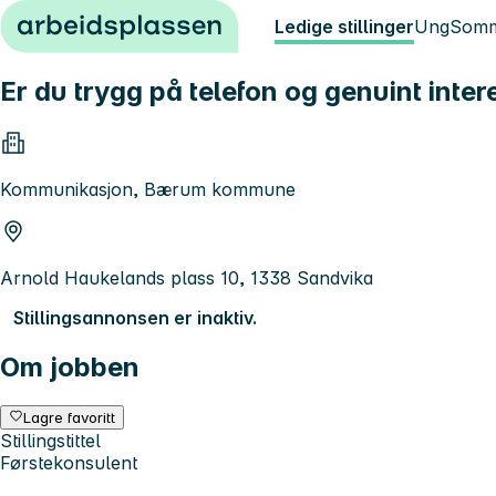
Hopp til innhold
Ledige stillinger
Ung
Somm
Er du trygg på telefon og genuint inter
Kommunikasjon, Bærum kommune
Arnold Haukelands plass 10, 1338 Sandvika
Stillingsannonsen er inaktiv.
Om jobben
Lagre favoritt
Stillingstittel
Førstekonsulent