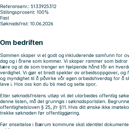
Referansenr.: 5133925312
Stillingsprosent: 100%
Fast
Søknadsfrist: 10.06.2026
Om bedriften
Sammen skaper vi et godt og inkluderende samfunn for ov
dag og i årene som kommer. Vi skaper rammer som bidrar ti
lære og at de som trenger en hjelpende hånd får en hverd
verdighet. Vi gjør et bredt spekter av arbeidsoppgaver, og fell
og myndighet til å påvirke vår egen arbeidshverdag for å 
leve i.
Hos oss kan du bli med og sette spor.
Etter søknadsfristens utløp vil det utarbeides offentlig søke
denne listen, må det grunngis i søknadsportalen. Begrunnelse
offentlighetsloven § 25, jfr §11. Hvis ditt ønske ikke imøtek
trekke søknaden før offentliggjøring.
Før ansettelse i Bærum kommune skal identitet dokumenter