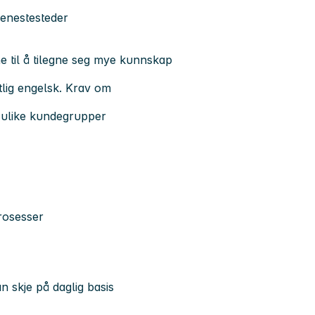
enestesteder​
 til å tilegne seg mye kunnskap
tlig engelsk. Krav om
 ulike kundegrupper​
rosesser​
​
n skje på daglig basis​