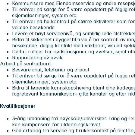
Kommunisere med Eiendomsservice og andre resepsjon
Til enhver tid sørge for å være oppdatert på faglig re
skjemaløsninger, system etc. ​
Til enhver tid ha kontroll på større aktiviteter som f
veilede besøkende​
Levere et høyt servicenivå, og samtidig lede tilstrekke
Bidra til sikkerhet i bygget bl.a via å ha kontroll av in
besøkende, daglig kontakt med vakthold, visuell sje
Delta i rutiner for nødsituasjoner og øvelser, samt ut
Rapportering av avvik​
Arbeid på sentralbord:
Besvare chat, telefoner og e-post​
Til enhver tid sørge for å være oppdatert på faglig re
skjemaløsninger, system etc.​
Bidra til løpende kunnskapsheving blant dine kollega
fagrelevant kommunikasjon i gitte kanaler og etter rikt
Kvalifikasjoner
3-årig utdanning fra høyskole/universitet. Lang og rel
kan kompensere for utdanningskravet
God erfaring fra service og brukerkontakt på telefon, 