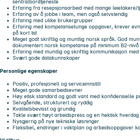
sentralbordtjeneste
Erfaring fra resepsjonsarbeid med mange leietakere/tj
Erfaring av å jobbe i team, men også selvstendig
Erfaring med ulike brukergrupper​
Erfaring med kompetansetunge oppgaver​, krever evne
på kort tid
Meget godt skriftlig og muntlig norsk språk​. God mun
dokumentert norsk kompetanse på minimum B2-nivå
Erfaring med muntlig og skriftlig kommunikasjon med
Svært gode datakunnskaper ​
Personlige egenskaper
Positiv, profesjonell og serviceinnstilt​
Meget gode samarbeidsevner​
Høy etisk standard og godt vant med konfidensielle p
Selvgående, strukturert og ryddig​
Kvalitetsbevisst og grundig​
Takle svært høyt arbeidspress og en hektisk hverdag
Nysgjerrig på nye tekniske løsninger
Fleksibel, endringer i vaktplan og arbeidsoppgaver ka