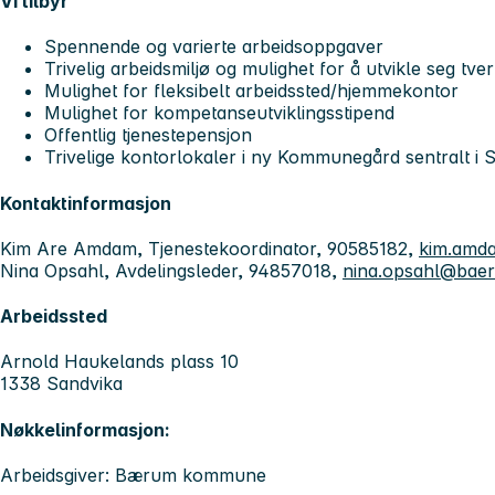
Vi tilbyr
Spennende og varierte arbeidsoppgaver
Trivelig arbeidsmiljø og mulighet for å utvikle seg tver
Mulighet for fleksibelt arbeidssted/hjemmekontor
Mulighet for kompetanseutviklingsstipend
Offentlig tjenestepensjon
Trivelige kontorlokaler i ny Kommunegård sentralt i 
Kontaktinformasjon
Kim Are Amdam, Tjenestekoordinator, 90585182,
kim.amd
Nina Opsahl, Avdelingsleder, 94857018,
nina.opsahl@bae
Arbeidssted
Arnold Haukelands plass 10
1338 Sandvika
Nøkkelinformasjon:
Arbeidsgiver: Bærum kommune