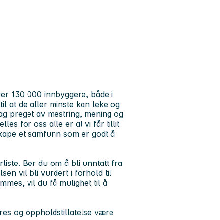
er 130 000 innbyggere, både i
l at de aller minste kan leke og
ag preget av mestring, mening og
es for oss alle er at vi får tillit
skape et samfunn som er godt å
rliste. Ber du om å bli unntatt fra
n vil bli vurdert i forhold til
ommes, vil du få mulighet til å
es og oppholdstillatelse være