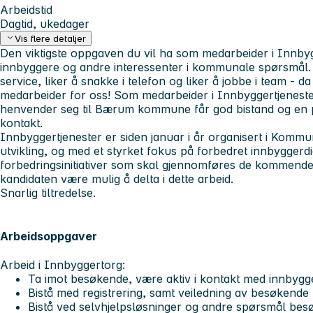
Arbeidstid
Dagtid, ukedager
Vis flere detaljer
Den viktigste oppgaven du vil ha som medarbeider i Innbyg
innbyggere og andre interessenter i kommunale spørsmål. 
service, liker å snakke i telefon og liker å jobbe i team - d
medarbeider for oss! Som medarbeider i Innbyggertjenester 
henvender seg til Bærum kommune får god bistand og en p
kontakt.
I
nnbyggertjenester
er siden januar i år organisert i Kommu
utvikling, og med et styrket fokus på forbedret innbyggerdi
forbedringsinitiativer som skal gjennomføres de kommende å
kandidaten være mulig å delta i dette arbeid.
Snarlig tiltredelse.
Arbeidsoppgaver
Arbeid i Innbyggertorg:
Ta imot besøkende, være aktiv i kontakt med innbygg
Bistå med registrering, samt veiledning av besøkende​
Bistå ved selvhjelpsløsninger og andre spørsmål bes