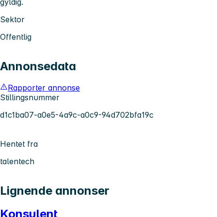
gyldig.
Sektor
Offentlig
Annonsedata
Rapporter annonse
Stillingsnummer
d1c1ba07-a0e5-4a9c-a0c9-94d702bfa19c
Hentet fra
talentech
Lignende annonser
Konsulent