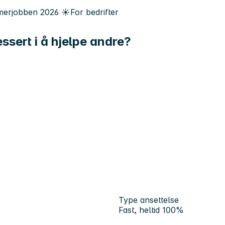
erjobben
2026
☀️
For bedrifter
essert i å hjelpe andre?
Type ansettelse
Fast, heltid 100%