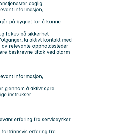
stjenester daglig​
levant informasjon,
orgår på bygget for å kunne
lig fokus på sikkerhet
n/utganger, ​ta aktivt kontakt med
kk av relevante oppholdssteder
føre beskrevne tiltak ved alarm ​
levant informasjon,
er gjennom å aktivt spre
ige instrukser​
evant erfaring fra serviceyrker
fortrinnsvis erfaring fra