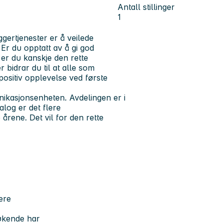
Antall stillinger
1
gertjenester er å veilede
Er du opptatt av å gi god
a er du kanskje den rette
bidrar du til at alle som
ositiv opplevelse ved første
nikasjonsenheten. Avdelingen er i
alog er det flere
rene. Det vil for den rette
ere
økende har ​