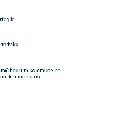
rfaglig
Sandvika
am@baerum.kommune.no
rum.kommune.no