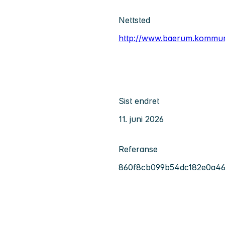
Nettsted
http://www.baerum.kommu
Sist endret
11. juni 2026
Referanse
860f8cb099b54dc182e0a4