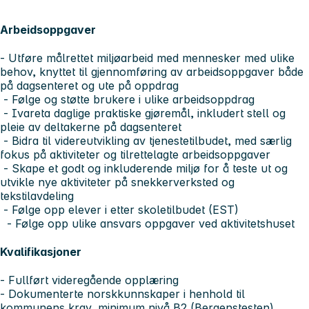
Arbeidsoppgaver
- Utføre målrettet miljøarbeid med mennesker med ulike
behov, knyttet til gjennomføring av arbeidsoppgaver både
på dagsenteret og ute på oppdrag
- Følge og støtte brukere i ulike arbeidsoppdrag
- Ivareta daglige praktiske gjøremål, inkludert stell og
pleie av deltakerne på dagsenteret
- Bidra til videreutvikling av tjenestetilbudet, med særlig
fokus på aktiviteter og tilrettelagte arbeidsoppgaver
- Skape et godt og inkluderende miljø for å teste ut og
utvikle nye aktiviteter på snekkerverksted og
tekstilavdeling
- Følge opp elever i etter skoletilbudet (EST)
- Følge opp ulike ansvars oppgaver ved aktivitetshuset
Kvalifikasjoner
- Fullført videregående opplæring
- Dokumenterte norskkunnskaper i henhold til
kommunens krav, minimum nivå B2 (Bergenstesten)