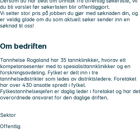
Dersom du har bedt om unntak fra offentlig søkerliste, vil
du bli varslet før søkerlisten blir offentliggjort.
Vi setter stor pris på jobben du gjør med søknaden din, og
er veldig glade om du som aktuell søker sender inn en
søknad til oss!
Om bedriften
Tannhelse Rogaland har 35 tannklinikker, hvorav ett
kompetansesenter med to spesialisttannklinikker og en
forskningsavdeling. Fylket er delt inn i tre
tannhelsedistrikter som ledes av distriktsledere. Foretaket
har over 430 ansatte spredt i fylket.
Fylkestannhelsesjefen er daglig leder i foretaket og har det
overordnede ansvaret for den daglige driften.
Sektor
Offentlig