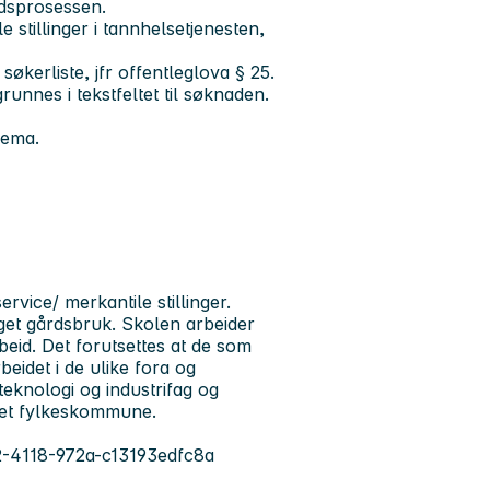
nadsprosessen.
e stillinger i tannhelsetjenesten,
økerliste, jfr offentleglova § 25.
runnes i tekstfeltet til søknaden.
jema.
vice/ merkantile stillinger.
eget gårdsbruk. Skolen arbeider
beid. Det forutsettes at de som
beidet i de ulike fora og
eknologi og industrifag og
det fylkeskommune.
c2-4118-972a-c13193edfc8a