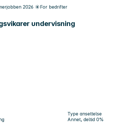
erjobben
2026
☀️
For bedrifter
ngsvikarer undervisning
Type ansettelse
ng
Annet, deltid 0%