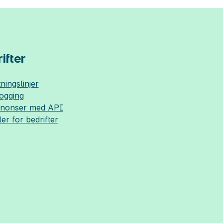
ifter
ningslinjer
logging
nnonser med API
ler for bedrifter