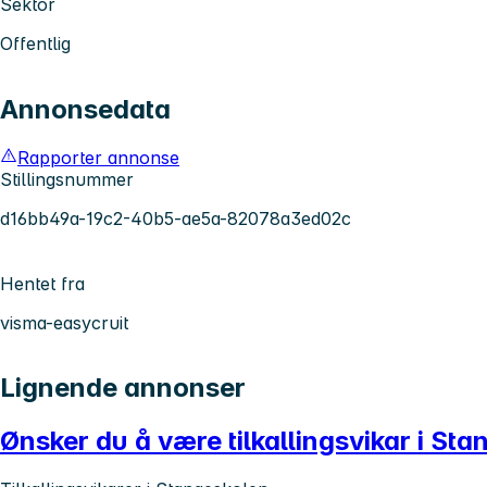
Sektor
Offentlig
Annonsedata
Rapporter annonse
Stillingsnummer
d16bb49a-19c2-40b5-ae5a-82078a3ed02c
Hentet fra
visma-easycruit
Lignende annonser
Ønsker du å være tilkallingsvikar i St