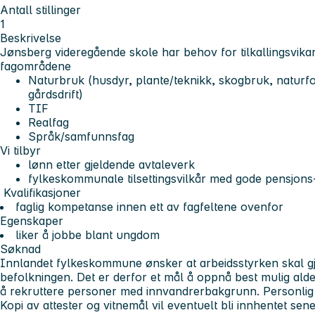
Antall stillinger
1
Beskrivelse
Jønsberg videregående skole har behov for tilkallingsvika
fagområdene
Naturbruk (husdyr, plante/teknikk, skogbruk, naturf
gårdsdrift)
TIF
Realfag
Språk/samfunnsfag
Vi tilbyr
lønn etter gjeldende avtaleverk
fylkeskommunale tilsettingsvilkår med gode pensjons-
Kvalifikasjoner
faglig kompetanse innen ett av fagfeltene ovenfor
Egenskaper
liker å jobbe blant ungdom
Søknad
Innlandet fylkeskommune ønsker at arbeidsstyrken skal gj
befolkningen. Det er derfor et mål å oppnå best mulig al
å rekruttere personer med innvandrerbakgrunn. Personlig eg
Kopi av attester og vitnemål vil eventuelt bli innhentet sen