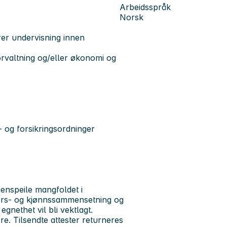
Arbeidsspråk
Norsk
rer undervisning innen
orvaltning og/eller økonomi og
 og forsikringsordninger
enspeile mangfoldet i
ders- og kjønnssammensetning og
nethet vil bli vektlagt.
ere. Tilsendte attester returneres