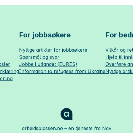
For jobbsøkere
For bedr
Nyttige artikler for jobbsøkere
Vilkår og ret
Spørsmål og svar
Hjelp til inn
sler
Jobbe i utlandet (EURES)
Overføre a
erklæring
Information to refugees from Ukraine
Nyttige artik
sen.no
arbeidsplassen.no
– en tjeneste fra Nav