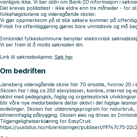
vanligvis ikke. Vi ber aldri om Bank-ID informasjon i søk
Det kreves politiattest - ikke eldre enn tre måneder - for all
folkehøgskolene og videregående skoler.
Vi gjør oppmerksom på at alle søkere kommer på offentlig s
Fritak fra offentliggjøring gjøres bare unntaksvis og må beg
Innlandet fylkeskommune benytter elektronisk søknadssk
Vi ser fram til å motta søknaden din.
Link til søknadsskjema:
Søk her
Om bedriften
Jønsberg videregående skole har 70 ansatte, hvorav 20 i ser
Skolen har i dag ca 250 elevplasser, kantine, internat og 
aktivt med pedagogisk, faglig og organisatorisk utviklingsar
blir våre nye medarbeidere deltar aktivt i det faglige teamar
avdelinger. Skolen har utdanningsprogram for naturbruk, t
allmennfaglig påbygging. Skolen eies og drives av Innlan
Tilgjengelighetserklæring for EasyCruit:
https://uustatus.no/nb/erklaringer/publisert/f9747c75-22