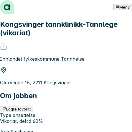
Hopp til innhold
Meny
Kongsvinger tannklinikk-Tannlege
(vikariat)
Innlandet fylkeskommune Tannhelse
Otervegen 18, 2211 Kongsvinger
Om jobben
Lagre favoritt
Type ansettelse
Vikariat, deltid 60%
Antall stillinger