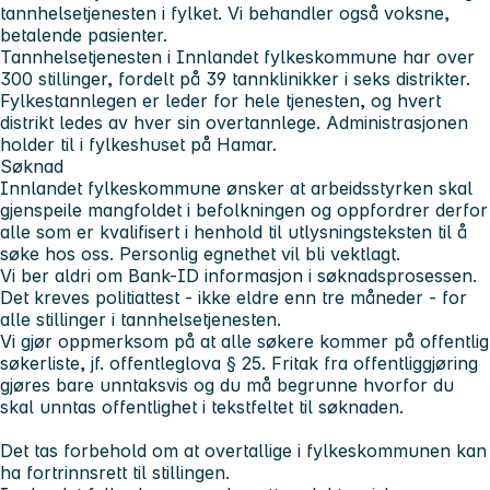
tannhelsetjenesten i fylket. Vi behandler også voksne,
betalende pasienter.
Tannhelsetjenesten i Innlandet fylkeskommune har over
300 stillinger, fordelt på 39 tannklinikker i seks distrikter.
Fylkestannlegen er leder for hele tjenesten, og hvert
distrikt ledes av hver sin overtannlege. Administrasjonen
holder til i fylkeshuset på Hamar.
Søknad
Innlandet fylkeskommune ønsker at arbeidsstyrken skal
gjenspeile mangfoldet i befolkningen og oppfordrer derfor
alle som er kvalifisert i henhold til utlysningsteksten til å
søke hos oss. Personlig egnethet vil bli vektlagt.
Vi ber aldri om Bank-ID informasjon i søknadsprosessen.
Det kreves politiattest - ikke eldre enn tre måneder - for
alle stillinger i tannhelsetjenesten.
Vi gjør oppmerksom på at alle søkere kommer på offentlig
søkerliste, jf. offentleglova § 25. Fritak fra offentliggjøring
gjøres bare unntaksvis og du må begrunne hvorfor du
skal unntas offentlighet i tekstfeltet til søknaden.
Det tas forbehold om at overtallige i fylkeskommunen kan
ha fortrinnsrett til stillingen.