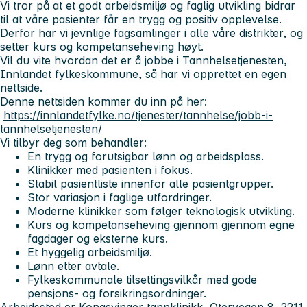
Vi tror på at et godt arbeidsmiljø og faglig utvikling bidrar
til at våre pasienter får en trygg og positiv opplevelse.
Derfor har vi jevnlige fagsamlinger i alle våre distrikter, og
setter kurs og kompetanseheving høyt.
Vil du vite hvordan det er å jobbe i Tannhelsetjenesten,
Innlandet fylkeskommune, så har vi opprettet en egen
nettside.
Denne nettsiden kommer du inn på her:
https://innlandetfylke.no/tjenester/tannhelse/jobb-i-
tannhelsetjenesten/
Vi tilbyr deg som behandler:
En trygg og forutsigbar lønn og arbeidsplass.
Klinikker med pasienten i fokus.
Stabil pasientliste innenfor alle pasientgrupper.
Stor variasjon i faglige utfordringer.
Moderne klinikker som følger teknologisk utvikling.
Kurs og kompetanseheving gjennom gjennom egne
fagdager og eksterne kurs.
Et hyggelig arbeidsmiljø.
Lønn etter avtale.
Fylkeskommunale tilsettingsvilkår med gode
pensjons- og forsikringsordninger.
Arbeidssted er Kongsvinger tannklinikk, Otervegen 8, 2211