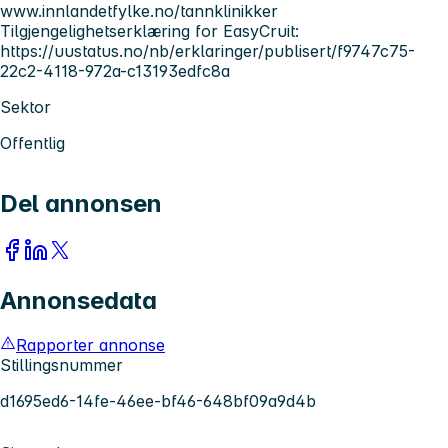
www.innlandetfylke.no/tannklinikker
Tilgjengelighetserklæring for EasyCruit:
https://uustatus.no/nb/erklaringer/publisert/f9747c75-
22c2-4118-972a-c13193edfc8a
Sektor
Offentlig
Del annonsen
Annonsedata
Rapporter annonse
Stillingsnummer
d1695ed6-14fe-46ee-bf46-648bf09a9d4b