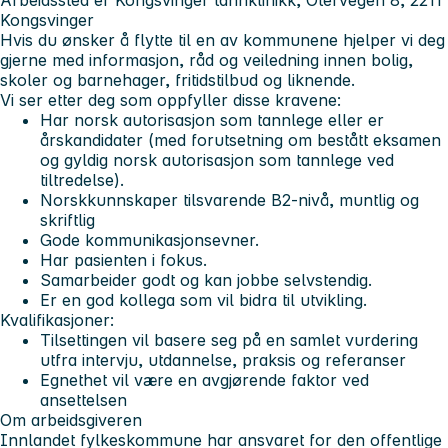
Kongsvinger
Hvis du ønsker å flytte til en av kommunene hjelper vi deg
gjerne med informasjon, råd og veiledning innen bolig,
skoler og barnehager, fritidstilbud og liknende.
Vi ser etter deg som oppfyller disse kravene:
Har norsk autorisasjon som tannlege eller er
årskandidater (med forutsetning om bestått eksamen
og gyldig norsk autorisasjon som tannlege ved
tiltredelse).
Norskkunnskaper tilsvarende B2-nivå, muntlig og
skriftlig
Gode kommunikasjonsevner.
Har pasienten i fokus.
Samarbeider godt og kan jobbe selvstendig.
Er en god kollega som vil bidra til utvikling.
Kvalifikasjoner:
Tilsettingen vil basere seg på en samlet vurdering
utfra intervju, utdannelse, praksis og referanser
Egnethet vil være en avgjørende faktor ved
ansettelsen
Om arbeidsgiveren
Innlandet fylkeskommune har ansvaret for den offentlige