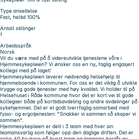
Type ansettelse
Fast, heltid 100%
Antall stillinger
1
Arbeidsspråk
Norsk
Vil du være med på å videreutvikle tjenestene våre i
Hjemmesykepleien? Vi ønsker oss en ny, faglig engasjert
kollega med på laget!
Hjemmesykepleien leverer nødvendig helsehjelp til
hjemmeboende i kommunen. For oss er det viktig å utvikle
trygge og gode tjenester med høy kvalitet. Vi holder til på
Helsehuset i Råde kommune hvor det er kort vei til gode
kollegaer både på korttidsavdeling og andre avdelinger på
sykehjemmet. Det er et godt tverrfaglig samarbeid med
fysio- og ergotjenesten: "Snakker vi sammen så skaper vi
sammen".
Hjemmesykepleien er delt i 3 team med hver sin
teamansvarlig som følger opp den daglige driften. Det er
cirka. 60 brukere på hvert team og teamene består av