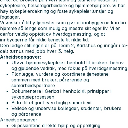
sykepleiere, helsefagarbeidere og hjemmehjelpere. Vi har
høy sykepleierdekning og faste sykepleierlunsjer og
fagdager.
Vi ønsker å tilby tjenester som gjør at innbyggerne kan bo
hjemme så lenge som mulig og mestre sitt eget liv. Vi er
derfor veldig opptatt av hverdagsmestring, og at
innbyggerne får riktig tjeneste til riktig tid.
Den ledige stillingen er på Team 2, Karlshus og inngår i to-
delt turnus med jobb hver 3. helg.
Arbeidsoppgaver:
Utøve hjemmesykepleie i henhold til brukers behov
og gjeldende vedtak, med fokus på hverdagsmestring
Planlegge, vurdere og koordinere tjenestene
sammen med bruker, pårørende og
samarbeidspartnere
Dokumentere i Gerica i henhold til prinsipper i
sykepleieprosessen
Bidra til et godt tverrfaglig samarbeid
Veilede og undervise kollegaer, studenter, brukere
og pårørende
Arbeidsoppgaver
Gi pasientene direkte hjelp og oppfølging