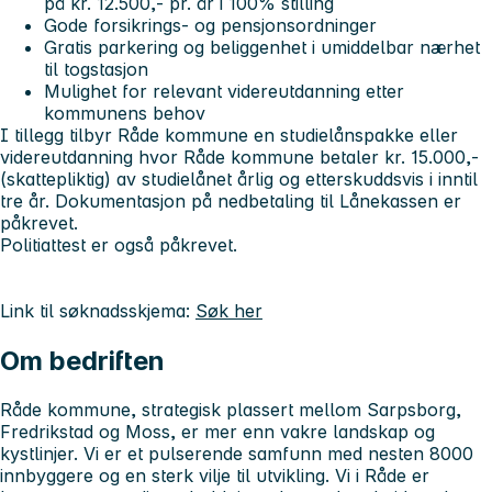
på kr. 12.500,- pr. år i 100% stilling
Gode forsikrings- og pensjonsordninger
Gratis parkering og beliggenhet i umiddelbar nærhet
til togstasjon
Mulighet for relevant videreutdanning etter
kommunens behov
I tillegg tilbyr Råde kommune en studielånspakke eller
videreutdanning hvor Råde kommune betaler kr. 15.000,-
(skattepliktig) av studielånet årlig og etterskuddsvis i inntil
tre år. Dokumentasjon på nedbetaling til Lånekassen er
påkrevet.
Politiattest er også påkrevet.
Link til søknadsskjema:
Søk her
Om bedriften
Råde kommune, strategisk plassert mellom Sarpsborg,
Fredrikstad og Moss, er mer enn vakre landskap og
kystlinjer. Vi er et pulserende samfunn med nesten 8000
innbyggere og en sterk vilje til utvikling. Vi i Råde er