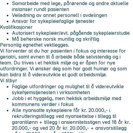
Samarbeide med lege, pårørende og andre aktuelle
instanser rundt pasienten
Veiledning av annet personell i avdelingen
Ansvar for sykepleiefaglige tjenester
Kvalifikasjoner
Autorisert sykepleier/evt. pågående sykepleierstudie
Må beherske norsk muntlig og skriftlig
Personlig egnethet vektlegges.
Vi forventer at du har pasienten i fokus og interesse for
geriatri, samt evnen til å arbeide både selvstendig og i
team. Du trives i et hektisk miljø og er åpen for nye
utfordringer. Vi ønsker deg som har godt humør og som
kan bidra til å videreutvikle et godt arbeidsmiljø.
Vi tilbyr
Faglige utfordringer og mulighet til å videreutvikle
sykehjemstjenesten i virksomheten
Jobb i et hyggelig, men hektisk arbeidsmiljø med
kommunens verdier i fokus
Alle nyansatte sykepleiere får kr. 20.000,- i
rekrutteringstillegg ved nyansettelse i tillegg til
garantilønn + tillegg i ansiennitetsstigen ved 18 år kr.
20.000,- og ved 20 år kr. 20.000,- + ansvarstillegg