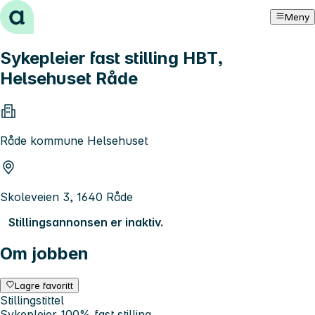
Hopp til innhold
Meny
Sykepleier fast stilling HBT,
Helsehuset Råde
Råde kommune Helsehuset
Skoleveien 3, 1640 Råde
Stillingsannonsen er inaktiv.
Om jobben
Lagre favoritt
Stillingstittel
Sykepleier 100% fast stilling