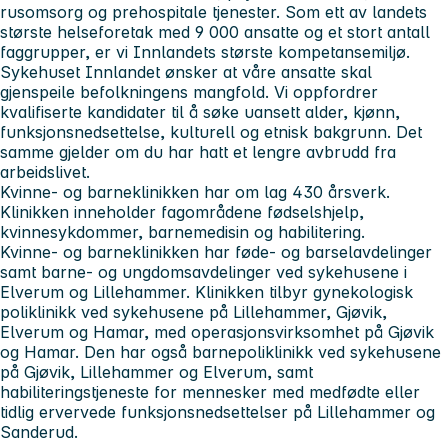
rusomsorg og prehospitale tjenester. Som ett av landets
største helseforetak med 9 000 ansatte og et stort antall
faggrupper, er vi Innlandets største kompetansemiljø.
Sykehuset Innlandet
ønsker at våre ansatte skal
gjenspeile befolkningens mangfold. Vi oppfordrer
kvalifiserte kandidater til å søke uansett alder, kjønn,
funksjonsnedsettelse, kulturell og etnisk bakgrunn. Det
samme gjelder om du har hatt et lengre avbrudd fra
arbeidslivet.
Kvinne- og barneklinikken
har om lag 430 årsverk.
Klinikken inneholder fagområdene fødselshjelp,
kvinnesykdommer, barnemedisin og habilitering.
Kvinne- og barneklinikken har føde- og barselavdelinger
samt barne- og ungdomsavdelinger ved sykehusene i
Elverum og Lillehammer. Klinikken tilbyr gynekologisk
poliklinikk ved sykehusene på Lillehammer, Gjøvik,
Elverum og Hamar, med operasjonsvirksomhet på Gjøvik
og Hamar. Den har også barnepoliklinikk ved sykehusene
på Gjøvik, Lillehammer og Elverum, samt
habiliteringstjeneste for mennesker med medfødte eller
tidlig ervervede funksjonsnedsettelser på Lillehammer og
Sanderud.