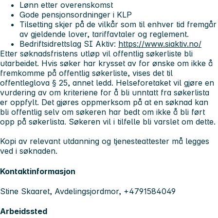
Lønn etter overenskomst
Gode pensjonsordninger i KLP
Tilsetting skjer på de vilkår som til enhver tid fremgår
av gjeldende lover, tariffavtaler og reglement.
Bedriftsidrettslag SI Aktiv:
https://www.siaktiv.no/
Etter søknadsfristens utløp vil offentlig søkerliste bli
utarbeidet. Hvis søker har krysset av for ønske om ikke å
fremkomme på offentlig søkerliste, vises det til
offentleglova § 25, annet ledd. Helseforetaket vil gjøre en
vurdering av om kriteriene for å bli unntatt fra søkerlista
er oppfylt. Det gjøres oppmerksom på at en søknad kan
bli offentlig selv om søkeren har bedt om ikke å bli ført
opp på søkerlista. Søkeren vil i tilfelle bli varslet om dette.
Kopi av relevant utdanning og tjenesteattester må legges
ved i søknaden.
Kontaktinformasjon
Stine Skaaret, Avdelingsjordmor, +4791584049
Arbeidssted