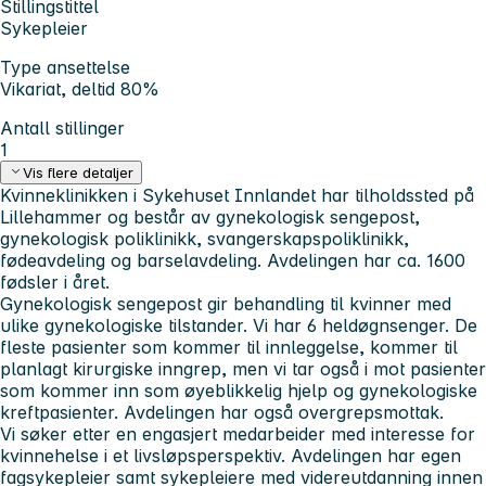
Stillingstittel
Sykepleier
Type ansettelse
Vikariat, deltid 80%
Antall stillinger
1
Vis flere detaljer
Kvinneklinikken i Sykehuset Innlandet har tilholdssted på
Lillehammer og består av gynekologisk sengepost,
gynekologisk poliklinikk, svangerskapspoliklinikk,
fødeavdeling og barselavdeling. Avdelingen har ca. 1600
fødsler i året.
Gynekologisk sengepost gir behandling til kvinner med
ulike gynekologiske tilstander. Vi har 6 heldøgnsenger. De
fleste pasienter som kommer til innleggelse, kommer til
planlagt kirurgiske inngrep, men vi tar også i mot pasienter
som kommer inn som øyeblikkelig hjelp og gynekologiske
kreftpasienter. Avdelingen har også overgrepsmottak.
Vi søker etter en engasjert medarbeider med interesse for
kvinnehelse i et livsløpsperspektiv. Avdelingen har egen
fagsykepleier samt sykepleiere med videreutdanning innen