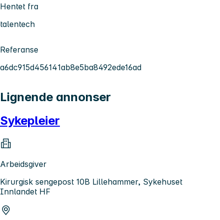
Hentet fra
talentech
Referanse
a6dc915d456141ab8e5ba8492ede16ad
Lignende annonser
Sykepleier
Arbeidsgiver
Kirurgisk sengepost 10B Lillehammer, Sykehuset
Innlandet HF