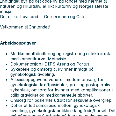
Innlandet byr på det gode liv på landet med nærhet til
naturen og friluftsliv, et rikt kulturliv og Norges største
innsjø.
Det er kort avstand til Gardermoen og Oslo.
Velkommen til Innlandet!
Arbeidsoppgaver
Medikamenthåndtering og registrering i elektronisk
medikamentkurve, Metavisio
Dokumentasjon i DIPS Arena og Partus
Sykepleie og omsorg til kvinner innlagt på
gynekologisk avdeling.
Arbeidsoppgavene varierer mellom omsorg for
gynekologiske kreftpasienter, pre- og postoperativ
sykepleie, omsorg for kvinner med komplikasjoner i
tidlig graviditet og medikamentelle aborter.
Omsorg for pasienter utsatt for seksuelle overgrep.
Det er et tett samarbeid mellom gynekologisk
avdeling, gynekologisk poliklinikk og føde/barsel. Det
må påberegnes å arbeide på tvers av avdelingene.