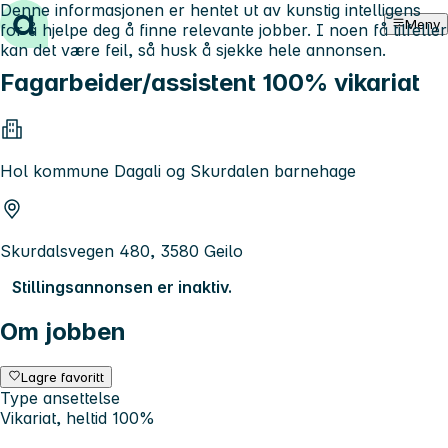
Denne informasjonen er hentet ut av kunstig intelligens
Hopp til innhold
Meny
for å hjelpe deg å finne relevante jobber. I noen få tilfeller
kan det være feil, så husk å sjekke hele annonsen.
Fagarbeider/assistent 100% vikariat
Hol kommune Dagali og Skurdalen barnehage
Skurdalsvegen 480, 3580 Geilo
Stillingsannonsen er inaktiv.
Om jobben
Lagre favoritt
Type ansettelse
Vikariat, heltid 100%