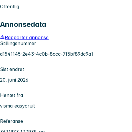
Offentlig
Annonsedata
Rapporter annonse
Stillingsnummer
d1541145-2e43-4c0b-8ccc-7f5bf89dc9a1
Sist endret
20. juni 2026
Hentet fra
visma-easycruit
Referanse
3631973_177939_no