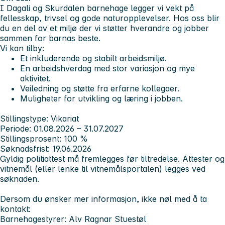
I Dagali og Skurdalen barnehage legger vi vekt på
fellesskap, trivsel og gode naturopplevelser. Hos oss blir
du en del av et miljø der vi støtter hverandre og jobber
sammen for barnas beste.
Vi kan tilby:
Et inkluderende og stabilt arbeidsmiljø.
En arbeidshverdag med stor variasjon og mye
aktivitet.
Veiledning og støtte fra erfarne kollegaer.
Muligheter for utvikling og læring i jobben.
Stillingstype:
Vikariat
Periode:
01.08.2026 – 31.07.2027
Stillingsprosent:
100 %
Søknadsfrist:
19.06.2026
Gyldig politiattest må fremlegges før tiltredelse. Attester og
vitnemål (eller lenke til vitnemålsportalen) legges ved
søknaden.
Dersom du ønsker mer informasjon, ikke nøl med å ta
kontakt:
Barnehagestyrer:
Alv Ragnar Stuestøl