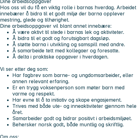
Dine arbeidsoppgaver
Hos oss vil du få en viktig rolle i barnas hverdag. Arbeidet
innebærer å bidra til et godt miljø der barna opplever
mestring, glede og tilhørighet.
Dine arbeidsoppgaver vil blant annet innebære:
Å være aktivt til stede i barnas lek og aktiviteter.
Å bidra til et godt og forutsigbart dagsløp.
Å støtte barna i utvikling og samspill med andre.
Å samarbeide tett med kollegaer og foresatte.
Å delta i praktiske oppgaver i hverdagen.
Vi ser etter deg som:
Har fagbrev som barne- og ungdomsarbeider, eller
annen relevant erfaring.
Er en trygg voksenperson som møter barn med
varme og respekt.
Har evne til å ta initiativ og skape engasjement.
Trives med både ute- og inneaktiviteter gjennom hele
året.
Samarbeider godt og bidrar positivt i arbeidsmiljøet.
Behersker norsk godt, både muntlig og skriftlig.
Om oss: