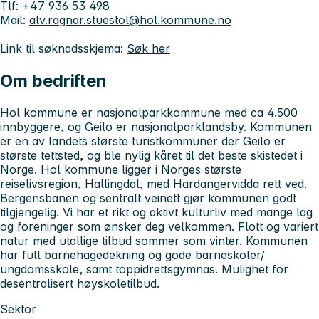
Tlf:
+47 936 53 498
Mail:
alv.ragnar.stuestol@hol.kommune.no
Link til søknadsskjema:
Søk her
Om bedriften
Hol kommune er nasjonalparkkommune med ca 4.500
innbyggere, og Geilo er nasjonalparklandsby. Kommunen
er en av landets største turistkommuner der Geilo er
største tettsted, og ble nylig kåret til det beste skistedet i
Norge. Hol kommune ligger i Norges største
reiselivsregion, Hallingdal, med Hardangervidda rett ved.
Bergensbanen og sentralt veinett gjør kommunen godt
tilgjengelig. Vi har et rikt og aktivt kulturliv med mange lag
og foreninger som ønsker deg velkommen. Flott og variert
natur med utallige tilbud sommer som vinter. Kommunen
har full barnehagedekning og gode barneskoler/
ungdomsskole, samt toppidrettsgymnas. Mulighet for
desentralisert høyskoletilbud.
Sektor