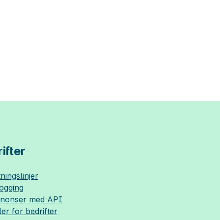
ifter
ningslinjer
logging
nnonser med API
ler for bedrifter