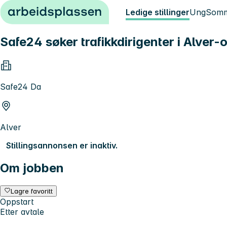
Hopp til innhold
Ledige stillinger
Ung
Somm
Safe24 søker trafikkdirigenter i Alver
Safe24 Da
Alver
Stillingsannonsen er inaktiv.
Om jobben
Lagre favoritt
Oppstart
Etter avtale