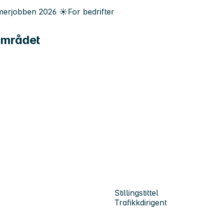
erjobben
2026
☀️
For bedrifter
-området
Stillingstittel
Trafikkdirigent