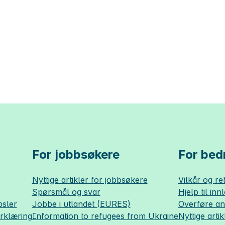
For jobbsøkere
For bedr
Nyttige artikler for jobbsøkere
Vilkår og ret
Spørsmål og svar
Hjelp til inn
sler
Jobbe i utlandet (EURES)
Overføre a
erklæring
Information to refugees from Ukraine
Nyttige artik