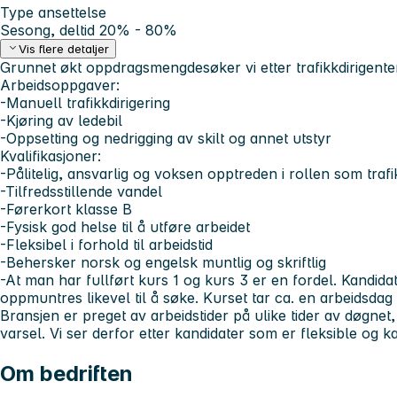
Type ansettelse
Sesong, deltid 20% - 80%
Vis flere detaljer
Grunnet økt oppdragsmengdesøker vi etter trafikkdirigente
Arbeidsoppgaver:
-Manuell trafikkdirigering
-Kjøring av ledebil
-Oppsetting og nedrigging av skilt og annet utstyr
Kvalifikasjoner:
-Pålitelig, ansvarlig og voksen opptreden i rollen som trafi
-Tilfredsstillende vandel
-Førerkort klasse B
-Fysisk god helse til å utføre arbeidet
-Fleksibel i forhold til arbeidstid
-Behersker norsk og engelsk muntlig og skriftlig
-At man har fullført kurs 1 og kurs 3 er en fordel. Kandida
oppmuntres likevel til å søke. Kurset tar ca. en arbeidsda
Bransjen er preget av arbeidstider på ulike tider av døgnet, 
varsel. Vi ser derfor etter kandidater som er fleksible og kan
Om bedriften