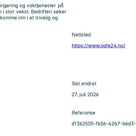
rigering og vakttjenester på
 i stor vekst. Bedriften søker
omme inn i et trivelig og
Nettsted
https://www.safe24.no/
Sist endret
27. juli 2026
Referanse
d1362505-fb56-42b7-b6d3-