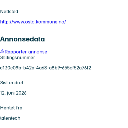
Nettsted
http://www.oslo.kommune.no/
Annonsedata
Rapporter annonse
Stillingsnummer
d130c09b-b42a-4a68-a8b9-655cf52a76f2
Sist endret
12. juni 2026
Hentet fra
talentech