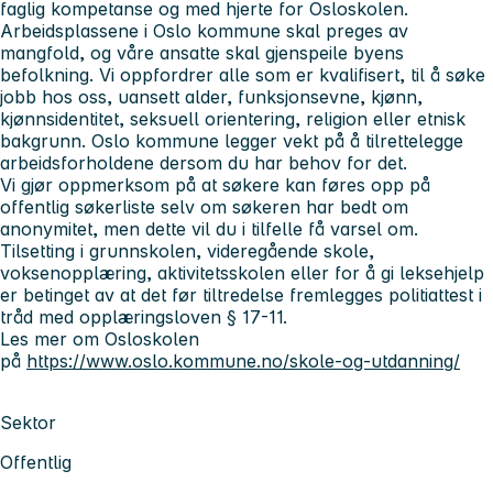
faglig kompetanse og med hjerte for Osloskolen.
Arbeidsplassene i Oslo kommune skal preges av
mangfold, og våre ansatte skal gjenspeile byens
befolkning. Vi oppfordrer alle som er kvalifisert, til å søke
jobb hos oss, uansett alder, funksjonsevne, kjønn,
kjønnsidentitet, seksuell orientering, religion eller etnisk
bakgrunn. Oslo kommune legger vekt på å tilrettelegge
arbeidsforholdene dersom du har behov for det.
Vi gjør oppmerksom på at søkere kan føres opp på
offentlig søkerliste selv om søkeren har bedt om
anonymitet, men dette vil du i tilfelle få varsel om.
Tilsetting i grunnskolen, videregående skole,
voksenopplæring, aktivitetsskolen eller for å gi leksehjelp
er betinget av at det før tiltredelse fremlegges politiattest i
tråd med opplæringsloven § 17-11.
Les mer om Osloskolen
på
https://www.oslo.kommune.no/skole-og-utdanning/
Sektor
Offentlig