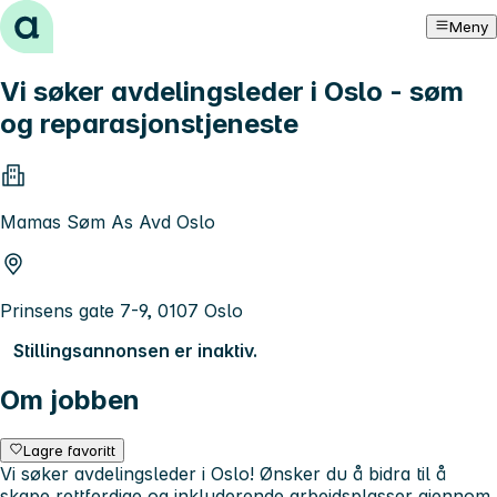
Hopp til innhold
Meny
Vi søker avdelingsleder i Oslo - søm
og reparasjonstjeneste
Mamas Søm As Avd Oslo
Prinsens gate 7-9, 0107 Oslo
Stillingsannonsen er inaktiv.
Om jobben
Lagre favoritt
Vi søker avdelingsleder i Oslo! Ønsker du å bidra til å
skape rettferdige og inkluderende arbeidsplasser gjennom