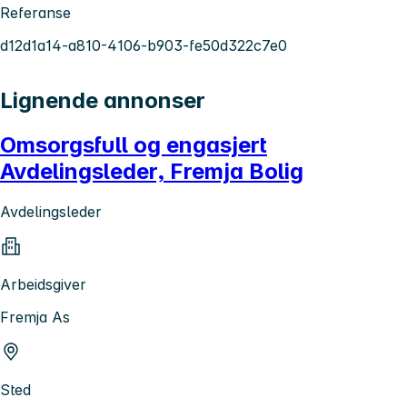
Referanse
d12d1a14-a810-4106-b903-fe50d322c7e0
Lignende annonser
Omsorgsfull og engasjert
Avdelingsleder, Fremja Bolig
Avdelingsleder
Arbeidsgiver
Fremja As
Sted