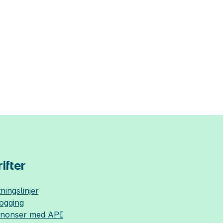
ifter
ningslinjer
logging
nnonser med API