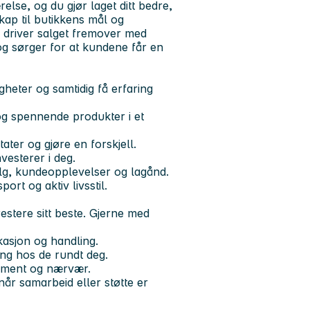
else, og du gjør laget ditt bedre,
kap til butikkens mål og
og driver salget fremover med
og sørger for at kundene får en
gheter og samtidig få erfaring
og spennende produkter i et
tater og gjøre en forskjell.
vesterer i deg.
lg, kundeopplevelser og lagånd.
ort og aktiv livsstil.
restere sitt beste. Gjerne med
kasjon og handling.
ng hos de rundt deg.
jement og nærvær.
t når samarbeid eller støtte er