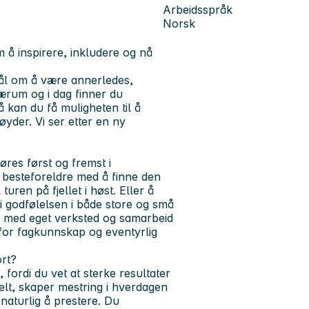
Arbeidsspråk
Norsk
å inspirere, inkludere og nå
ål om å være annerledes,
ærum og i dag finner du
å kan du få muligheten til å
øyder. Vi ser etter en ny
res først og fremst i
å besteforeldre med å finne den
turen på fjellet i høst. Eller å
l gi godfølelsen i både store og små
, med eget verksted og samarbeid
for fagkunnskap og eventyrlig
rt?
fordi du vet at sterke resultater
elt, skaper mestring i hverdagen
 naturlig å prestere. Du