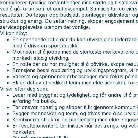
kombinerer tydelige forventninger med støtte og tilstedevær
ved å gå foran som et godt eksempel. Samtidig tar du eiers
resultater. Du følger opp budsjett, planlegger aktiviteter 
struktur og energi. Du setter retning, skaper engasjement 
serviceopplevelse utenom det vanlige.
Vi kan tilby:
En spennende rolle der du kan utvikle dine lederferdi
med å drive en sportsbutikk.
Muliheten til å jobbe med de sterkeste merkevarene 
marked i stadig utvikling.
En rolle der du har mulighet til å påvirke, skape resul
Bransjens beste opplæring og utviklingsprogram, vi in
Varierte og spennende arbeidsdager med fokus på sa
Bli en del av et dedikert team med ekte lidenskap for sp
Vi ser etter deg som:
Leder med trygghet og tydelighet, og får andre til å p
erfaring fra butikk.
Tar ansvar naturlig og skaper tillit gjennom kommuni
Bygger mennesker og team, og trives med å se utvikli
Kombinerer struktur og planlegging med ekte engas
Er resultatorientert, tar initiativ når det trengs, og ve
nøkkelen.