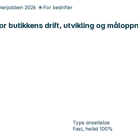
erjobben
2026
☀️
For bedrifter
or butikkens drift, utvikling og målopp
Type ansettelse
Fast, heltid 100%