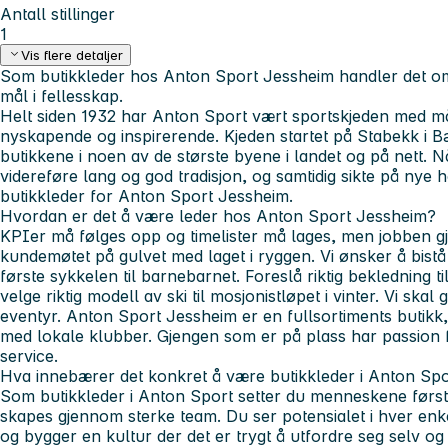
Antall stillinger
1
Vis flere detaljer
Som butikkleder hos Anton Sport Jessheim handler det om 
mål i fellesskap.
Helt siden 1932 har Anton Sport vært sportskjeden med m
nyskapende og inspirerende. Kjeden startet på Stabekk i B
butikkene i noen av de største byene i landet og på nett. N
videreføre lang og god tradisjon, og samtidig sikte på nye h
butikkleder for Anton Sport Jessheim.
Hvordan er det å være leder hos Anton Sport Jessheim?
KPIer må følges opp og timelister må lages, men jobben gjø
kundemøtet på gulvet med laget i ryggen. Vi ønsker å bist
første sykkelen til barnebarnet. Foreslå riktig bekledning til 
velge riktig modell av ski til mosjonistløpet i vinter. Vi ska
eventyr. Anton Sport Jessheim er en fullsortiments butikk
med lokale klubber. Gjengen som er på plass har passion 
service.
Hva innebærer det konkret å være butikkleder i Anton Spo
Som butikkleder i Anton Sport setter du menneskene først, 
skapes gjennom sterke team. Du ser potensialet i hver enk
og bygger en kultur der det er trygt å utfordre seg selv og