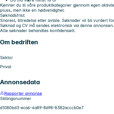
Du må være minst 18 år
Kjenner du til våre produktkategorier gjennom egen aktivitet
pluss, men ikke en nødvendighet.
Søknadsfrist:
Snarest, tiltredelse etter avtale. Søknader vil bli vurdert f
Søknad og CV må sendes elektronisk via denne annonsen. St
Alle søknader behandles konfidensielt.
Om bedriften
Sektor
Privat
Annonsedata
Rapporter annonse
Stillingsnummer
d1080bd3-eca6-4a89-8698-8382acccb0e7