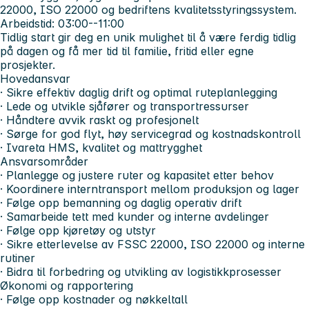
22000, ISO 22000 og bedriftens kvalitetsstyringssystem.
Arbeidstid:
03:00--11:00
Tidlig start gir deg en unik mulighet til å være ferdig tidlig
på dagen og få mer tid til familie, fritid eller egne
prosjekter.
Hovedansvar
· Sikre effektiv daglig drift og optimal ruteplanlegging
· Lede og utvikle sjåfører og transportressurser
· Håndtere avvik raskt og profesjonelt
· Sørge for god flyt, høy servicegrad og kostnadskontroll
· Ivareta HMS, kvalitet og mattrygghet
Ansvarsområder
· Planlegge og justere ruter og kapasitet etter behov
· Koordinere interntransport mellom produksjon og lager
· Følge opp bemanning og daglig operativ drift
· Samarbeide tett med kunder og interne avdelinger
· Følge opp kjøretøy og utstyr
· Sikre etterlevelse av FSSC 22000, ISO 22000 og interne
rutiner
· Bidra til forbedring og utvikling av logistikkprosesser
Økonomi og rapportering
· Følge opp kostnader og nøkkeltall