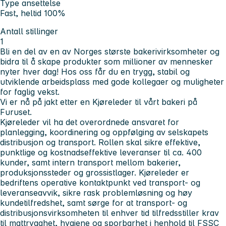
Type ansettelse
Fast, heltid 100%
Antall stillinger
1
Bli en del av en av Norges største bakerivirksomheter og
bidra til å skape produkter som millioner av mennesker
nyter hver dag! Hos oss får du en trygg, stabil og
utviklende arbeidsplass med gode kollegaer og muligheter
for faglig vekst.
Vi er nå på jakt etter en Kjøreleder til vårt bakeri på
Furuset.
Kjøreleder vil ha det overordnede ansvaret for
planlegging, koordinering og oppfølging av selskapets
distribusjon og transport. Rollen skal sikre effektive,
punktlige og kostnadseffektive leveranser til ca. 400
kunder, samt intern transport mellom bakerier,
produksjonssteder og grossistlager. Kjøreleder er
bedriftens operative kontaktpunkt ved transport- og
leveranseavvik, sikre rask problemløsning og høy
kundetilfredshet, samt sørge for at transport- og
distribusjonsvirksomheten til enhver tid tilfredsstiller krav
til mattrygghet, hygiene og sporbarhet i henhold til FSSC