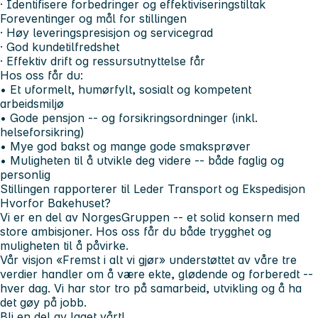
· Identifisere forbedringer og effektiviseringstiltak
Foreventinger og mål for stillingen
· Høy leveringspresisjon og servicegrad
· God kundetilfredshet
· Effektiv drift og ressursutnyttelse får
Hos oss får du:
• Et uformelt, humørfylt, sosialt og kompetent
arbeidsmiljø
• Gode pensjon -- og forsikringsordninger (inkl.
helseforsikring)
• Mye god bakst og mange gode smaksprøver
• Muligheten til å utvikle deg videre -- både faglig og
personlig
Stillingen rapporterer til Leder Transport og Ekspedisjon
Hvorfor Bakehuset?
Vi er en del av NorgesGruppen -- et solid konsern med
store ambisjoner. Hos oss får du både trygghet og
muligheten til å påvirke.
Vår visjon
«Fremst i alt vi gjør»
understøttet av våre tre
verdier handler om å være
ekte, glødende og forberedt
--
hver dag. Vi har stor tro på samarbeid, utvikling og å ha
det gøy på jobb.
Bli en del av laget vårt!