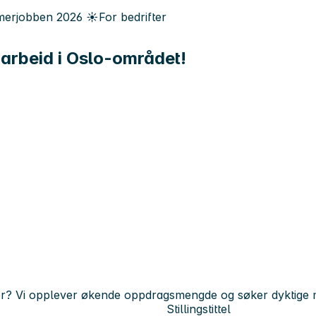
erjobben
2026
☀️
For bedrifter
t arbeid i Oslo-området!
er? Vi opplever økende oppdragsmengde og søker dyktige me
Stillingstittel