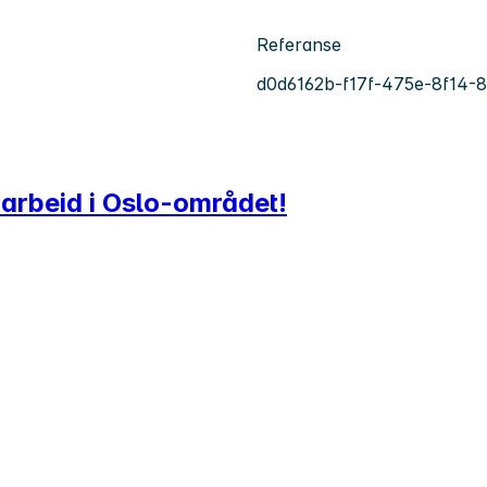
Referanse
d0d6162b-f17f-475e-8f14-
t arbeid i Oslo-området!