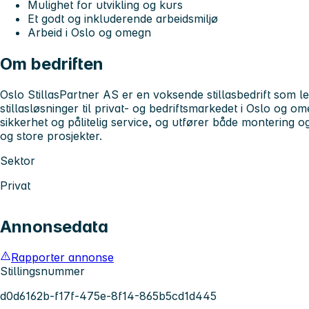
Mulighet for utvikling og kurs
Et godt og inkluderende arbeidsmiljø
Arbeid i Oslo og omegn
Om bedriften
Oslo StillasPartner AS er en voksende stillasbedrift som l
stillasløsninger til privat- og bedriftsmarkedet i Oslo og om
sikkerhet og pålitelig service, og utfører både montering o
og store prosjekter.
Sektor
Privat
Annonsedata
Rapporter annonse
Stillingsnummer
d0d6162b-f17f-475e-8f14-865b5cd1d445