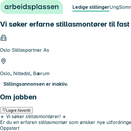
Hopp til innhold
Ledige stillinger
Ung
Somm
Vi søker erfarne stillasmontører til fas
Oslo Stillaspartner As
Oslo, Nittedal, Bærum
Stillingsannonsen er inaktiv.
Om jobben
Lagre favoritt
🔹 Vi søker stillasmontører! 🔹
Er du en erfaren stillasmontør som ønsker nye utfordring
Oppstart