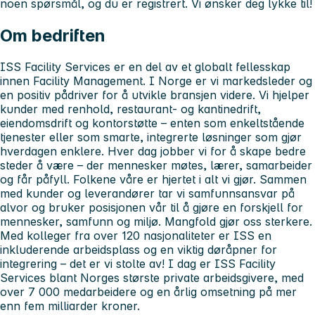
noen spørsmål, og du er registrert. Vi ønsker deg lykke til!
Om bedriften
ISS Facility Services er en del av et globalt fellesskap
innen Facility Management. I Norge er vi markedsleder og
en positiv pådriver for å utvikle bransjen videre. Vi hjelper
kunder med renhold, restaurant- og kantinedrift,
eiendomsdrift og kontorstøtte – enten som enkeltstående
tjenester eller som smarte, integrerte løsninger som gjør
hverdagen enklere. Hver dag jobber vi for å skape bedre
steder å være – der mennesker møtes, lærer, samarbeider
og får påfyll. Folkene våre er hjertet i alt vi gjør. Sammen
med kunder og leverandører tar vi samfunnsansvar på
alvor og bruker posisjonen vår til å gjøre en forskjell for
mennesker, samfunn og miljø. Mangfold gjør oss sterkere.
Med kolleger fra over 120 nasjonaliteter er ISS en
inkluderende arbeidsplass og en viktig døråpner for
integrering – det er vi stolte av! I dag er ISS Facility
Services blant Norges største private arbeidsgivere, med
over 7 000 medarbeidere og en årlig omsetning på mer
enn fem milliarder kroner.