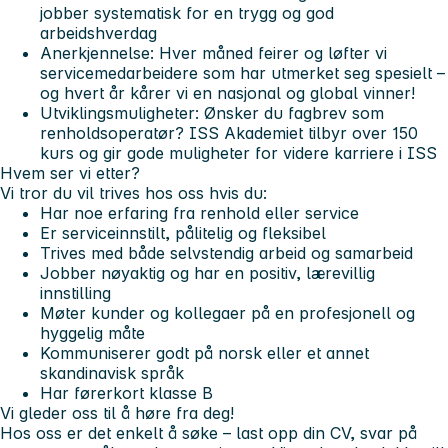
jobber systematisk for en trygg og god
arbeidshverdag
Anerkjennelse:
Hver måned feirer og løfter vi
servicemedarbeidere som har utmerket seg spesielt –
og hvert år kårer vi en nasjonal og global vinner!
Utviklingsmuligheter:
Ønsker du fagbrev som
renholdsoperatør? ISS Akademiet tilbyr over 150
kurs og gir gode muligheter for videre karriere i ISS
Hvem ser vi etter?
Vi tror du vil trives hos oss hvis du:
Har noe erfaring fra renhold eller service
Er serviceinnstilt, pålitelig og fleksibel
Trives med både selvstendig arbeid og samarbeid
Jobber nøyaktig og har en positiv, lærevillig
innstilling
Møter kunder og kollegaer på en profesjonell og
hyggelig måte
Kommuniserer godt på norsk eller et annet
skandinavisk språk
Har førerkort klasse B
Vi gleder oss til å høre fra deg!
Hos oss er det enkelt å søke – last opp din CV, svar på