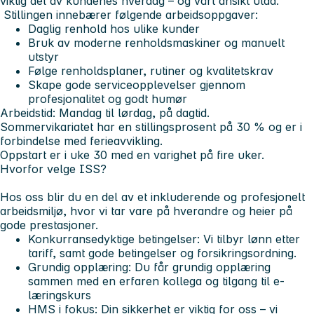
viktig del av kundenes hverdag – og vårt ansikt utad.
Stillingen innebærer følgende arbeidsoppgaver:
Daglig renhold hos ulike kunder
Bruk av moderne renholdsmaskiner og manuelt
utstyr
Følge renholdsplaner, rutiner og kvalitetskrav
Skape gode serviceopplevelser gjennom
profesjonalitet og godt humør
Arbeidstid:
Mandag til lørdag, på dagtid.
Sommervikariatet har en stillingsprosent på
30 %
og er i
forbindelse med ferieavvikling.
Oppstart er i
uke 30
med en varighet på fire uker.
Hvorfor velge ISS?
Hos oss blir du en del av et inkluderende og profesjonelt
arbeidsmiljø, hvor vi tar vare på hverandre og heier på
gode prestasjoner.
Konkurransedyktige betingelser:
Vi tilbyr lønn etter
tariff, samt gode betingelser og forsikringsordning.
Grundig opplæring:
Du får grundig opplæring
sammen med en erfaren kollega og tilgang til e-
læringskurs
HMS i fokus:
Din sikkerhet er viktig for oss – vi