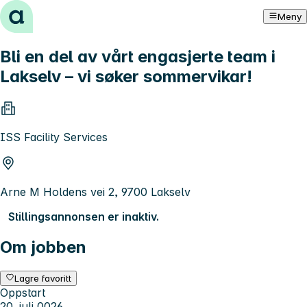
Hopp til innhold
Meny
Bli en del av vårt engasjerte team i
Lakselv – vi søker sommervikar!
ISS Facility Services
Arne M Holdens vei 2, 9700 Lakselv
Stillingsannonsen er inaktiv.
Om jobben
Lagre favoritt
Oppstart
20. juli 0026