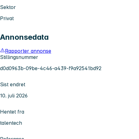
Sektor
Privat
Annonsedata
Rapporter annonse
Stillingsnummer
d0d0963b-09be-4c46-a439-f9a92541bd92
Sist endret
10. juli 2026
Hentet fra
talentech
Referanse