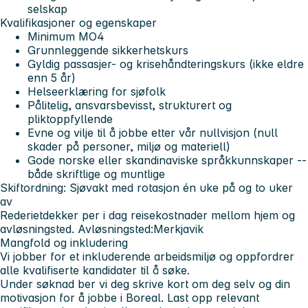
selskap
Kvalifikasjoner og egenskaper
Minimum MO4
Grunnleggende sikkerhetskurs
Gyldig passasjer- og krisehåndteringskurs (ikke eldre
enn 5 år)
Helseerklæring for sjøfolk
Pålitelig, ansvarsbevisst, strukturert og
pliktoppfyllende
Evne og vilje til å jobbe etter vår nullvisjon (null
skader på personer, miljø og materiell)
Gode norske eller skandinaviske språkkunnskaper --
både skriftlige og muntlige
Skiftordning: Sjøvakt med rotasjon én uke på og to uker
av
Rederietdekker per i dag reisekostnader mellom hjem og
avløsningsted. Avløsningsted:
Merkjavik
Mangfold og inkludering
Vi jobber for et inkluderende arbeidsmiljø og oppfordrer
alle kvalifiserte kandidater til å søke.
Under søknad ber vi deg skrive kort om deg selv og din
motivasjon for å jobbe i Boreal. Last opp relevant