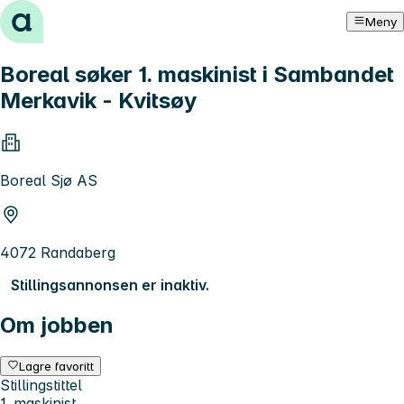
Hopp til innhold
Meny
Boreal søker 1. maskinist i Sambandet
Merkavik - Kvitsøy
Boreal Sjø AS
4072 Randaberg
Stillingsannonsen er inaktiv.
Om jobben
Lagre favoritt
Stillingstittel
1. maskinist