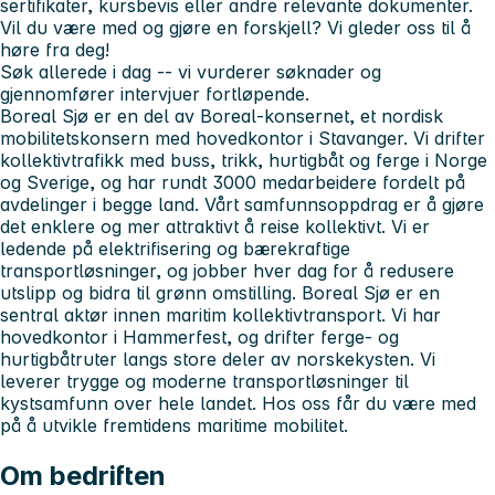
sertifikater, kursbevis eller andre relevante dokumenter.
Vil du være med og gjøre en forskjell? Vi gleder oss til å
høre fra deg!
Søk allerede i dag -- vi vurderer søknader og
gjennomfører intervjuer fortløpende.
Boreal Sjø er en del av Boreal-konsernet, et nordisk
mobilitetskonsern med hovedkontor i Stavanger. Vi drifter
kollektivtrafikk med buss, trikk, hurtigbåt og ferge i Norge
og Sverige, og har rundt 3000 medarbeidere fordelt på
avdelinger i begge land. Vårt samfunnsoppdrag er å gjøre
det enklere og mer attraktivt å reise kollektivt. Vi er
ledende på elektrifisering og bærekraftige
transportløsninger, og jobber hver dag for å redusere
utslipp og bidra til grønn omstilling. Boreal Sjø er en
sentral aktør innen maritim kollektivtransport. Vi har
hovedkontor i Hammerfest, og drifter ferge- og
hurtigbåtruter langs store deler av norskekysten. Vi
leverer trygge og moderne transportløsninger til
kystsamfunn over hele landet. Hos oss får du være med
på å utvikle fremtidens maritime mobilitet.
Om bedriften