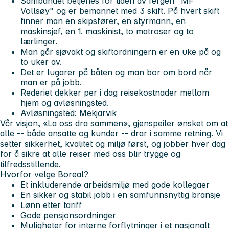
Sambandet betjenes for tiden av fergen "MF
Vollsøy" og er bemannet med 3 skift. På hvert skift
finner man en skipsfører, en styrmann, en
maskinsjef, en 1. maskinist, to matroser og to
lærlinger.
Man går sjøvakt og skiftordningern er en uke på og
to uker av.
Det er lugarer på båten og man bor om bord når
man er på jobb.
Rederiet dekker per i dag reisekostnader mellom
hjem og avløsningsted.
Avløsningsted: Mekjarvik
Vår visjon, «La oss dra sammen», gjenspeiler ønsket om at
alle -- både ansatte og kunder -- drar i samme retning. Vi
setter sikkerhet, kvalitet og miljø først, og jobber hver dag
for å sikre at alle reiser med oss blir trygge og
tilfredsstillende.
Hvorfor velge Boreal?
Et inkluderende arbeidsmiljø med gode kollegaer
En sikker og stabil jobb i en samfunnsnyttig bransje
Lønn etter tariff
Gode pensjonsordninger
Muligheter for interne forflytninger i et nasjonalt