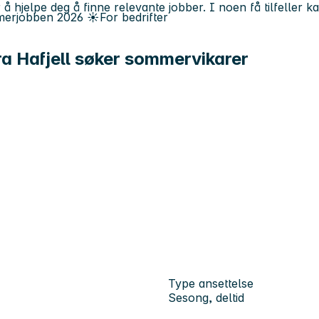
 å hjelpe deg å finne relevante jobber. I noen få tilfeller 
erjobben
2026
☀️
For bedrifter
ra Hafjell søker sommervikarer
Type ansettelse
Sesong, deltid