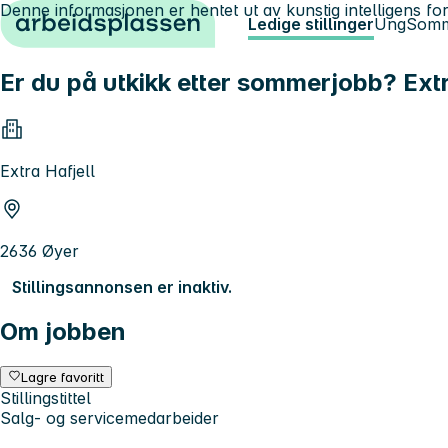
Denne informasjonen er hentet ut av kunstig intelligens for
Hopp til innhold
Ledige stillinger
Ung
Somm
Er du på utkikk etter sommerjobb? Ext
Extra Hafjell
2636 Øyer
Stillingsannonsen er inaktiv.
Om jobben
Lagre favoritt
Stillingstittel
Salg- og servicemedarbeider