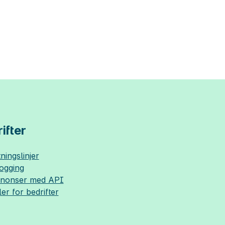
ifter
ningslinjer
logging
nnonser med API
ler for bedrifter