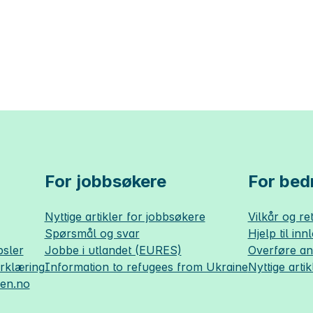
For jobbsøkere
For bedr
Nyttige artikler for jobbsøkere
Vilkår og ret
Spørsmål og svar
Hjelp til inn
sler
Jobbe i utlandet (EURES)
Overføre a
erklæring
Information to refugees from Ukraine
Nyttige artik
sen.no