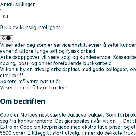
Antall stillinger
2
AI
Bruk av kunstig intelligens
Vi ser etter deg som er serviceinnstilt, evner å sette kunden
evner å utføre tunge løft og fysisk arbeid
Arbeidsoppgaver vil være salg og kundeservice. Kassearbeid
tipping, post, og annet forefallende butikkarbeid
Vi kan tilby en trivelig arbeidsplass med gode kollegaer, 
etter tariff
Søkere må være fylt 18 år
Vi ser frem til å høre fra deg!
Om bedriften
Coop er Norges nest største dagligvareaktør. Som forbruke
seg fra konkurrentene. Det gjenspeiles i vår visjon -- Det 
Extra er Coop sin lavpriskjede med ekstra lave priser og e
5500 varer. I tillegg til stort utvalg, finner du delikate fru