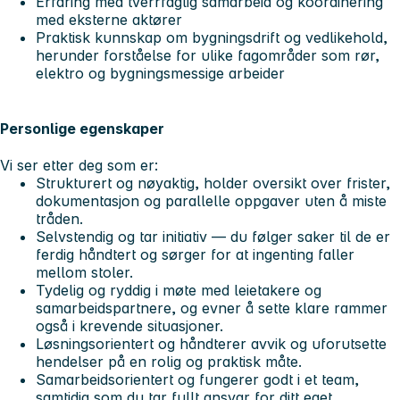
Erfaring med tverrfaglig samarbeid og koordinering
med eksterne aktører
Praktisk kunnskap om bygningsdrift og vedlikehold,
herunder forståelse for ulike fagområder som rør,
elektro og bygningsmessige arbeider
Personlige egenskaper
Vi ser etter deg som er:
Strukturert og nøyaktig
, holder oversikt over frister,
dokumentasjon og parallelle oppgaver uten å miste
tråden.
Selvstendig og tar initiativ
— du følger saker til de er
ferdig håndtert og sørger for at ingenting faller
mellom stoler.
Tydelig og ryddig
i møte med leietakere og
samarbeidspartnere, og evner å sette klare rammer
også i krevende situasjoner.
Løsningsorientert
og håndterer avvik og uforutsette
hendelser på en rolig og praktisk måte.
Samarbeidsorientert
og fungerer godt i et team,
samtidig som du tar fullt ansvar for ditt eget