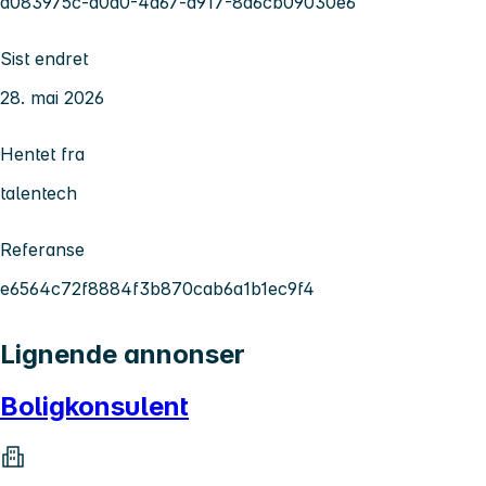
d083975c-a0a0-4a67-a917-8a6cb09030e6
Sist endret
28. mai 2026
Hentet fra
talentech
Referanse
e6564c72f8884f3b870cab6a1b1ec9f4
Lignende annonser
Boligkonsulent