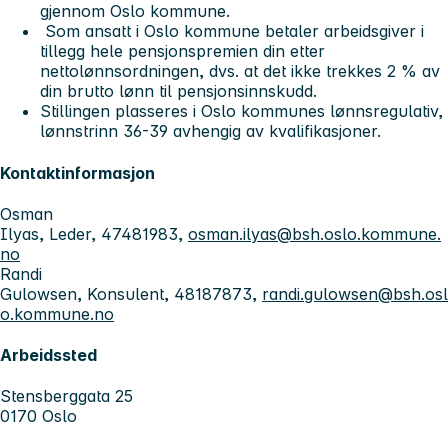
gjennom Oslo kommune.
Som ansatt i Oslo kommune betaler arbeidsgiver i
tillegg hele pensjonspremien din etter
nettolønnsordningen, dvs. at det ikke trekkes 2 % av
din brutto lønn til pensjonsinnskudd.
Stillingen plasseres i Oslo kommunes lønnsregulativ,
lønnstrinn 36-39 avhengig av kvalifikasjoner.
Kontaktinformasjon
Osman
Ilyas, Leder, 47481983,
osman.ilyas@bsh.oslo.kommune.
no
Randi
Gulowsen, Konsulent, 48187873,
randi.gulowsen@bsh.osl
o.kommune.no
Arbeidssted
Stensberggata 25
0170 Oslo