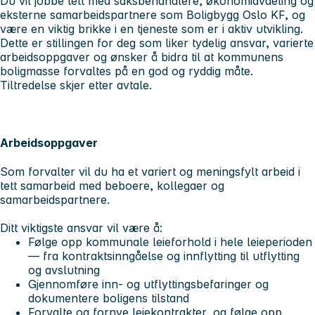
Du vil jobbe tett med saksbehandlere, økonomiavdeling og
eksterne samarbeidspartnere som Boligbygg Oslo KF, og
være en viktig brikke i en tjeneste som er i aktiv utvikling.
Dette er stillingen for deg som liker tydelig ansvar, varierte
arbeidsoppgaver og ønsker å bidra til at kommunens
boligmasse forvaltes på en god og ryddig måte.
Tiltredelse skjer etter avtale.
Arbeidsoppgaver
Som forvalter vil du ha et
variert
og
meningsfylt
arbeid i
tett samarbeid med beboere, kollegaer og
samarbeidspartnere.
Ditt viktigste ansvar vil være å:
Følge opp kommunale leieforhold i hele leieperioden
— fra kontraktsinngåelse og innflytting til utflytting
og avslutning
Gjennomføre inn- og utflyttingsbefaringer og
dokumentere boligens tilstand
Forvalte og fornye leiekontrakter, og følge opp