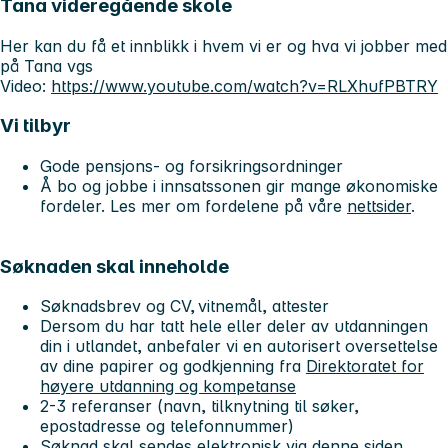
Tana videregående skole
Her kan du få et innblikk i hvem vi er og hva vi jobber med
på Tana vgs
Video:
https://www.youtube.com/watch?v=RLXhufPBTRY
Vi tilbyr
Gode pensjons- og forsikringsordninger
Å bo og jobbe i innsatssonen gir mange økonomiske
fordeler. Les mer om fordelene på våre
nettsider
.
Søknaden skal inneholde
Søknadsbrev og CV, vitnemål, attester
Dersom du har tatt hele eller deler av utdanningen
din i utlandet, anbefaler vi en autorisert oversettelse
av dine papirer og godkjenning fra
Direktoratet for
høyere utdanning og kompetanse
2-3 referanser (navn, tilknytning til søker,
epostadresse og telefonnummer)
Søknad skal sendes elektronisk via denne siden