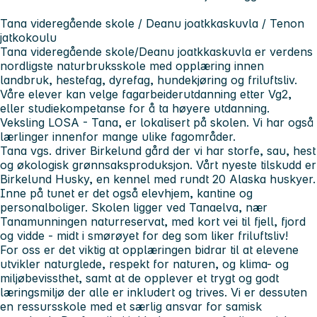
Tana videregående skole / Deanu joatkkaskuvla / Tenon
jatkokoulu
Tana videregående skole/Deanu joatkkaskuvla er verdens
nordligste naturbruksskole med opplæring innen
landbruk, hestefag, dyrefag, hundekjøring og friluftsliv.
Våre elever kan velge fagarbeiderutdanning etter Vg2,
eller studiekompetanse for å ta høyere utdanning.
Veksling LOSA - Tana, er lokalisert på skolen. Vi har også
lærlinger innenfor mange ulike fagområder.
Tana vgs. driver Birkelund gård der vi har storfe, sau, hest
og økologisk grønnsaksproduksjon. Vårt nyeste tilskudd er
Birkelund Husky, en kennel med rundt 20 Alaska huskyer.
Inne på tunet er det også elevhjem, kantine og
personalboliger. Skolen ligger ved Tanaelva, nær
Tanamunningen naturreservat, med kort vei til fjell, fjord
og vidde - midt i smørøyet for deg som liker friluftsliv!
For oss er det viktig at opplæringen bidrar til at elevene
utvikler naturglede, respekt for naturen, og klima- og
miljøbevissthet, samt at de opplever et trygt og godt
læringsmiljø der alle er inkludert og trives. Vi er dessuten
en ressursskole med et særlig ansvar for samisk