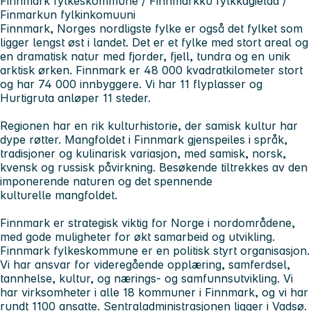
Finnmark fylkeskommune / Finnmárkku fylkkagielda /
Finmarkun fylkinkomuuni
Finnmark, Norges nordligste fylke er også det fylket som
ligger lengst øst i landet. Det er et fylke med stort areal og
en dramatisk natur med fjorder, fjell, tundra og en unik
arktisk ørken. Finnmark er 48 000 kvadratkilometer stort
og har 74 000 innbyggere. Vi har 11 flyplasser og
Hurtigruta anløper 11 steder.
Regionen har en rik kulturhistorie, der samisk kultur har
dype røtter. Mangfoldet i Finnmark gjenspeiles i språk,
tradisjoner og kulinarisk variasjon, med samisk, norsk,
kvensk og russisk påvirkning. Besøkende tiltrekkes av den
imponerende naturen og det spennende
kulturelle mangfoldet.
Finnmark er strategisk viktig for Norge i nordområdene,
med gode muligheter for økt samarbeid og utvikling.
Finnmark fylkeskommune er en politisk styrt organisasjon.
Vi har ansvar for videregående opplæring, samferdsel,
tannhelse, kultur, og nærings- og samfunnsutvikling. Vi
har virksomheter i alle 18 kommuner i Finnmark, og vi har
rundt 1100 ansatte. Sentraladministrasjonen ligger i Vadsø.