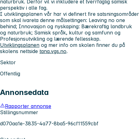
naturbruk. Derfor vil vi inkludere et tverrfaglig samisk
perspektiv i alle fag.
I utviklingsplanen vår har vi definert fire satsningsområder
som skal ivareta denne målsettingen: Leaving no one
behind; Innovasjon og nyskaping: Bærekraftig landbruk
og naturbruk; Samisk språk, kultur og samfunn og
Profesjonsutvikling og lærende fellesskap.
Utviklingsplanen
og mer info om skolen finner du på
skolens nettside
tana.vgs.no
.
Sektor
Offentlig
Annonsedata
Rapporter annonse
Stillingsnummer
d070aa1e-3835-4a77-8ba5-96cf11559cbf