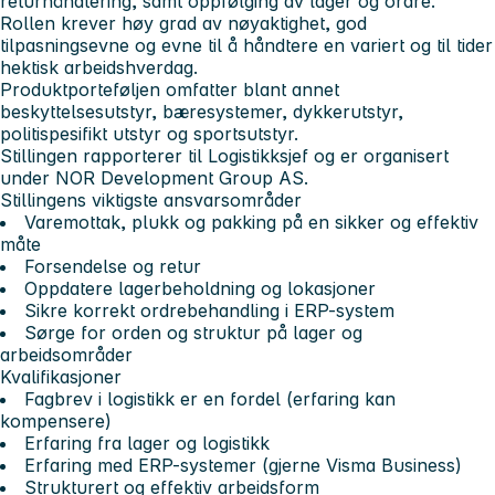
returhåndtering, samt oppfølging av lager og ordre.
Rollen krever høy grad av nøyaktighet, god
tilpasningsevne og evne til å håndtere en variert og til tider
hektisk arbeidshverdag.
Produktporteføljen omfatter blant annet
beskyttelsesutstyr, bæresystemer, dykkerutstyr,
politispesifikt utstyr og sportsutstyr.
Stillingen rapporterer til Logistikksjef og er organisert
under NOR Development Group AS.
Stillingens viktigste ansvarsområder
Varemottak, plukk og pakking på en sikker og effektiv
måte
Forsendelse og retur
Oppdatere lagerbeholdning og lokasjoner
Sikre korrekt ordrebehandling i ERP-system
Sørge for orden og struktur på lager og
arbeidsområder
Kvalifikasjoner
Fagbrev i logistikk er en fordel (erfaring kan
kompensere)
Erfaring fra lager og logistikk
Erfaring med ERP-systemer (gjerne Visma Business)
Strukturert og effektiv arbeidsform