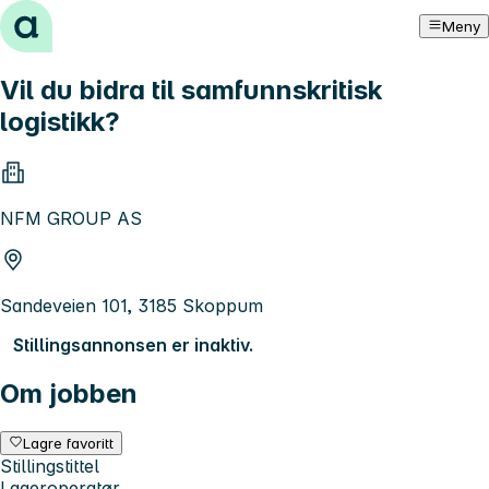
Hopp til innhold
Meny
Vil du bidra til samfunnskritisk
logistikk?
NFM GROUP AS
Sandeveien 101, 3185 Skoppum
Stillingsannonsen er inaktiv.
Om jobben
Lagre favoritt
Stillingstittel
Lageroperatør