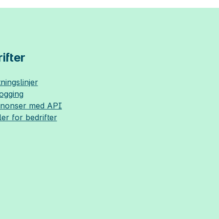
ifter
ningslinjer
logging
nnonser med API
ler for bedrifter