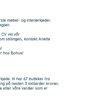
ste møbel- og interiørkjeder.
egaer.
 CV via vår
m stillingen, kontakt Anette
e!
er hos Bohus!
jede. Vi har 67 butikker fra
ning på nesten 3 milliarder kroner.
e etter våre verdier som er