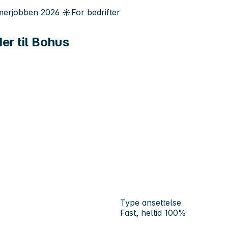
erjobben
2026
☀️
For bedrifter
r til Bohus
Type ansettelse
Fast, heltid 100%