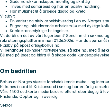
Gode norskkunnskaper, muntlig og skriftlig
Trives med samarbeid og har en positiv holdning.
Har mulighet til å arbeide dagtid og kveld
Vi tilbyr:
En variert og aktiv arbeidshverdag i en av Norges stør
Et godt og inkluderende arbeidsmiljø med dyktige koll
Konkurransedyktige betingelser.
Vil du bli en del av vårt lagerteam?
Send inn din søknad og
rekrutteringsplattform innen 01.06.2026. Har du spørsmål o
Fladby på epost
afla@bohus.no
.
Vi behandler søknader fortløpende, så ikke nøl med å søk
Bli med på laget og bidra til å skape gode kundeopplevels
Om bedriften
Bohus er Norges største landsdekkende møbel- og interiørk
Kirkenes i nord til Kristiansand i sør og har en årlig omset
Våre 1400 dedikerte medarbeidere etterstreber daglig å lev
Fristende, Opptur og Troverdig.
Sektor