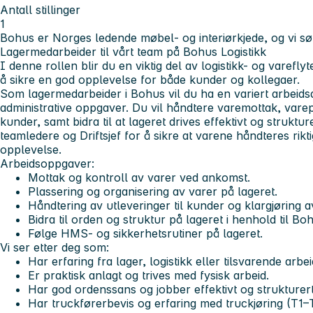
Antall stillinger
1
Bohus er Norges ledende møbel- og interiørkjede, og vi s
Lagermedarbeider til vårt team på Bohus Logistikk
I denne rollen blir du en viktig del av logistikk- og vareflyte
å sikre en god opplevelse for både kunder og kollegaer.
Som lagermedarbeider i Bohus vil du ha en variert arbeid
administrative oppgaver. Du vil håndtere varemottak, varepl
kunder, samt bidra til at lageret drives effektivt og struktu
teamledere og Driftsjef for å sikre at varene håndteres rikt
opplevelse.
Arbeidsoppgaver:
Mottak og kontroll av varer ved ankomst.
Plassering og organisering av varer på lageret.
Håndtering av utleveringer til kunder og klargjøring av
Bidra til orden og struktur på lageret i henhold til Bo
Følge HMS- og sikkerhetsrutiner på lageret.
Vi ser etter deg som:
Har erfaring fra lager, logistikk eller tilsvarende arbei
Er praktisk anlagt og trives med fysisk arbeid.
Har god ordenssans og jobber effektivt og strukturert
Har truckførerbevis og erfaring med truckjøring (T1–