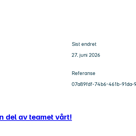
Sist endret
27. juni 2026
Referanse
07a89fdf-74b6-461b-91da
n del av teamet vårt!