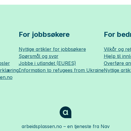
For jobbsøkere
For bedr
Nyttige artikler for jobbsøkere
Vilkår og ret
Spørsmål og svar
Hjelp til inn
sler
Jobbe i utlandet (EURES)
Overføre a
erklæring
Information to refugees from Ukraine
Nyttige artik
sen.no
arbeidsplassen.no
– en tjeneste fra Nav