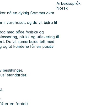
Arbeidsspråk
Norsk
øker nå en dyktig Sommervikar
n i varehuset, og du vil bidra til
sdag med både fysiske og
assering, plukk og utlevering til
rert. Du vil samarbeide tett med
ig og at kundene får en positiv
 bestillinger.
hus’ standarder.
d.
.
T4 er en fordel)